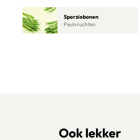
Klik om dit selectievakje aan te vinken
Lees meer over Sperziebonen
Sperziebonen
Peulvruchten
Ook lekker