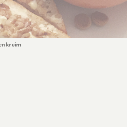
en kruim
ruidnoten kruim