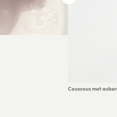
Couscous met auber
Lees meer over Couscous 