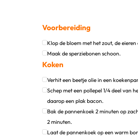
Voorbereiding
Klop de bloem met het zout, de eieren 
oevoegen
wijder persoon
Klik om dit selectievakje aan te vinken
Maak de sperziebonen schoon.
Koken
Klik om dit selectievakje aan te vinken
Verhit een beetje olie in een koekenpa
Klik om dit selectievakje aan te vinken
Schep met een pollepel 1/4 deel van he
daarop een plak bacon.
Klik om dit selectievakje aan te vinken
Bak de pannenkoek 2 minuten op zach
2 minuten.
Klik om dit selectievakje aan te vinken
Laat de pannenkoek op een warm bord