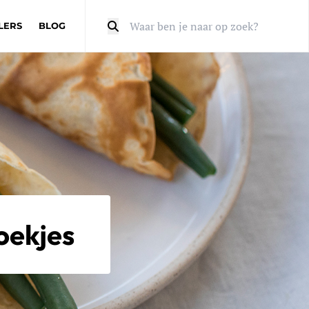
LERS
BLOG
Zoeken
oekjes