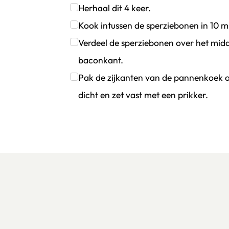
Klik om dit selectievakje aan te vinken
Herhaal dit 4 keer.
Klik om dit selectievakje aan te vinken
Kook intussen de sperziebonen in 10 m
Klik om dit selectievakje aan te vinken
Verdeel de sperziebonen over het mi
baconkant.
Klik om dit selectievakje aan te vinken
Pak de zijkanten van de pannenkoek 
dicht en zet vast met een prikker.
Klik om dit selectievakje aan te vinken