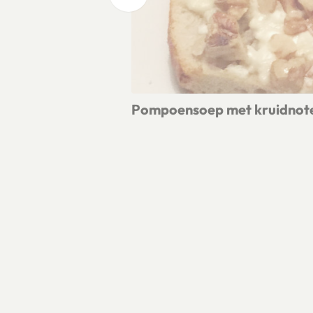
Pompoensoep met kruidnot
Lees meer over Pompoensoep met k