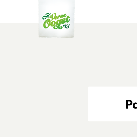
Verse Oogst
Pa