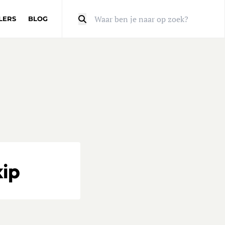
LERS
BLOG
Zoeken
kip