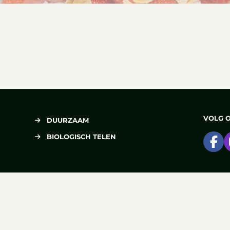
VOLG 
DUURZAAM
BIOLOGISCH TELEN
Ga
DELEN
Deel op Facebook
Deel via e-mail
Deel op Pinterest
Deel op X