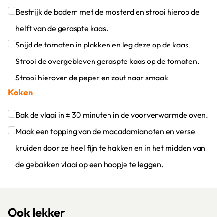
Klik om dit selectievakje aan te vinken
Bestrijk de bodem met de mosterd en strooi hierop de
helft van de geraspte kaas.
Klik om dit selectievakje aan te vinken
Snijd de tomaten in plakken en leg deze op de kaas.
Strooi de overgebleven geraspte kaas op de tomaten.
Strooi hierover de peper en zout naar smaak
Koken
Klik om dit selectievakje aan te vinken
Bak de vlaai in ± 30 minuten in de voorverwarmde oven.
Klik om dit selectievakje aan te vinken
Maak een topping van de macadamianoten en verse
kruiden door ze heel fijn te hakken en in het midden van
de gebakken vlaai op een hoopje te leggen.
Klik om dit selectievakje aan te vinken
Ook lekker