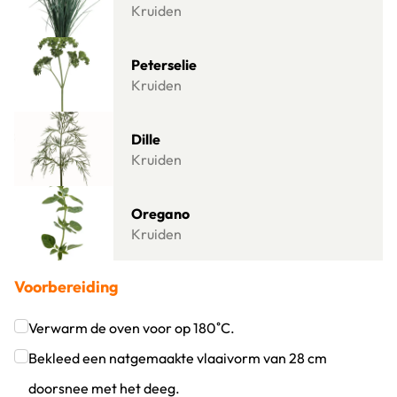
Kruiden
Lees meer over Peterselie
Peterselie
Kruiden
Lees meer over Dille
Dille
Kruiden
Lees meer over Oregano
Oregano
Kruiden
Voorbereiding
Verwarm de oven voor op 180˚C.
Klik om dit selectievakje aan te vinken
Bekleed een natgemaakte vlaaivorm van 28 cm
doorsnee met het deeg.