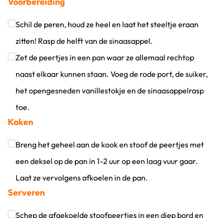
Voorbereiding
Schil de peren, houd ze heel en laat het steeltje eraan
zitten! Rasp de helft van de sinaasappel.
Klik om dit selectievakje aan te vinken
Zet de peertjes in een pan waar ze allemaal rechtop
naast elkaar kunnen staan. Voeg de rode port, de suiker,
het opengesneden vanillestokje en de sinaasappelrasp
toe.
Koken
Klik om dit selectievakje aan te vinken
Breng het geheel aan de kook en stoof de peertjes met
een deksel op de pan in 1-2 uur op een laag vuur gaar.
Laat ze vervolgens afkoelen in de pan.
Serveren
Klik om dit selectievakje aan te vinken
Schep de afgekoelde stoofpeertjes in een diep bord en