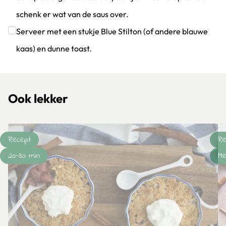
schenk er wat van de saus over.
Klik om dit selectievakje aan te vinken
Serveer met een stukje Blue Stilton (of andere blauwe
kaas) en dunne toast.
Klik om dit selectievakje aan te vinken
Ook lekker
Recept
Re
20-30 min
Me