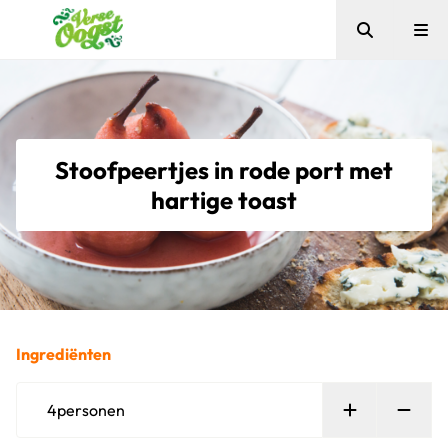
Zoeken
Me
Verse Oogst
Stoofpeertjes in rode port met
hartige toast
Ingrediënten
Persoon toe
Verw
4
personen