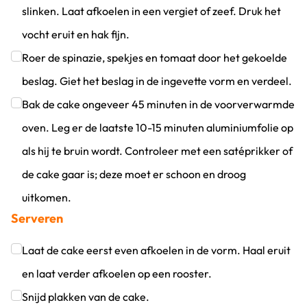
slinken. Laat afkoelen in een vergiet of zeef. Druk het
vocht eruit en hak fijn.
Klik om dit selectievakje aan te vinken
Roer de spinazie, spekjes en tomaat door het gekoelde
beslag. Giet het beslag in de ingevette vorm en verdeel.
Klik om dit selectievakje aan te vinken
Bak de cake ongeveer 45 minuten in de voorverwarmde
oven. Leg er de laatste 10-15 minuten aluminiumfolie op
als hij te bruin wordt. Controleer met een satéprikker of
de cake gaar is; deze moet er schoon en droog
uitkomen.
Serveren
Klik om dit selectievakje aan te vinken
Laat de cake eerst even afkoelen in de vorm. Haal eruit
en laat verder afkoelen op een rooster.
Klik om dit selectievakje aan te vinken
Snijd plakken van de cake.