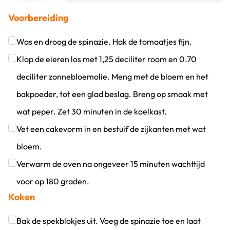
Voorbereiding
Was en droog de spinazie. Hak de tomaatjes fijn.
Klik om dit selectievakje aan te vinken
Klop de eieren los met 1,25 deciliter room en 0.70
deciliter zonnebloemolie. Meng met de bloem en het
bakpoeder, tot een glad beslag. Breng op smaak met
wat peper. Zet 30 minuten in de koelkast.
Klik om dit selectievakje aan te vinken
Vet een cakevorm in en bestuif de zijkanten met wat
bloem.
Klik om dit selectievakje aan te vinken
Verwarm de oven na ongeveer 15 minuten wachttijd
voor op 180 graden.
Koken
Klik om dit selectievakje aan te vinken
Bak de spekblokjes uit. Voeg de spinazie toe en laat