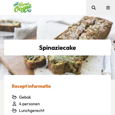
Zoeken
Me
Verse Oogst
Spinaziecake
Recept informatie
Gebak
4 personen
Lunchgerecht