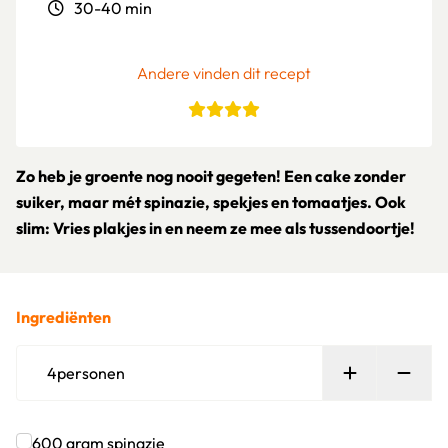
30-40 min
Andere vinden dit recept
Zo heb je groente nog nooit gegeten! Een cake zonder
suiker, maar mét spinazie, spekjes en tomaatjes. Ook
slim: Vries plakjes in en neem ze mee als tussendoortje!
Ingrediënten
Persoon toe
Verw
4
personen
600
gram
spinazie