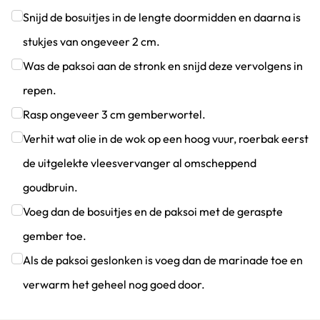
Klik om dit selectievakje aan te vinken
Snijd de bosuitjes in de lengte doormidden en daarna is
stukjes van ongeveer 2 cm.
Klik om dit selectievakje aan te vinken
Was de paksoi aan de stronk en snijd deze vervolgens in
repen.
Klik om dit selectievakje aan te vinken
Rasp ongeveer 3 cm gemberwortel.
Klik om dit selectievakje aan te vinken
Verhit wat olie in de wok op een hoog vuur, roerbak eerst
de uitgelekte vleesvervanger al omscheppend
goudbruin.
Klik om dit selectievakje aan te vinken
Voeg dan de bosuitjes en de paksoi met de geraspte
gember toe.
Klik om dit selectievakje aan te vinken
Als de paksoi geslonken is voeg dan de marinade toe en
verwarm het geheel nog goed door.
Klik om dit selectievakje aan te vinken