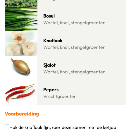
Lees meer over Bosui
Bosui
Wortel, knol, stengelgroenten
Lees meer over Knoflook
Knoflook
Wortel, knol, stengelgroenten
Lees meer over Sjalot
Sjalot
Wortel, knol, stengelgroenten
Lees meer over Pepers
Pepers
Vruchtgroenten
Voorbereiding
Hak de knoflook fijn, roer deze samen met de ketjap