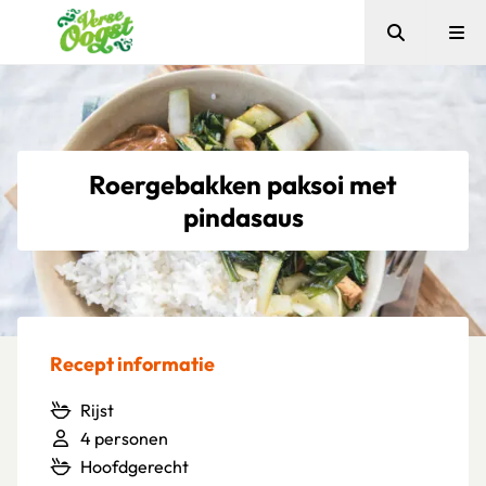
Zoeken
Me
Verse Oogst
Roergebakken paksoi met
pindasaus
Recept informatie
Rijst
4 personen
Hoofdgerecht