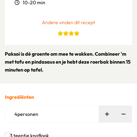
10-20 min
Andere vinden dit recept
Paksoi is dé groente om mee te wokken. Combineer 'm
met tofu en pindasaus en je hebt deze roerbak binnen 15
minuten op tafel.
Ingrediënten
Persoon toe
Verw
4
personen
3
teentje
knoflook