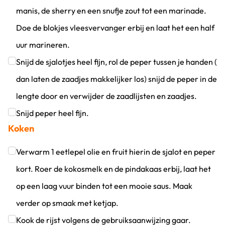
manis, de sherry en een snufje zout tot een marinade.
Doe de blokjes vleesvervanger erbij en laat het een half
uur marineren.
Klik om dit selectievakje aan te vinken
Snijd de sjalotjes heel fijn, rol de peper tussen je handen (
dan laten de zaadjes makkelijker los) snijd de peper in de
lengte door en verwijder de zaadlijsten en zaadjes.
Klik om dit selectievakje aan te vinken
Snijd peper heel fijn.
Koken
Klik om dit selectievakje aan te vinken
Verwarm 1 eetlepel olie en fruit hierin de sjalot en peper
kort. Roer de kokosmelk en de pindakaas erbij, laat het
op een laag vuur binden tot een mooie saus. Maak
verder op smaak met ketjap.
Klik om dit selectievakje aan te vinken
Kook de rijst volgens de gebruiksaanwijzing gaar.