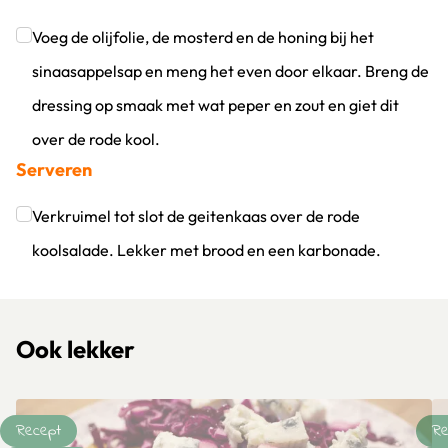
Voeg de olijfolie, de mosterd en de honing bij het
sinaasappelsap en meng het even door elkaar. Breng de
dressing op smaak met wat peper en zout en giet dit
over de rode kool.
Serveren
Klik om dit selectievakje aan te vinken
Verkruimel tot slot de geitenkaas over de rode
koolsalade. Lekker met brood en een karbonade.
Klik om dit selectievakje aan te vinken
Ook lekker
Recept
Re