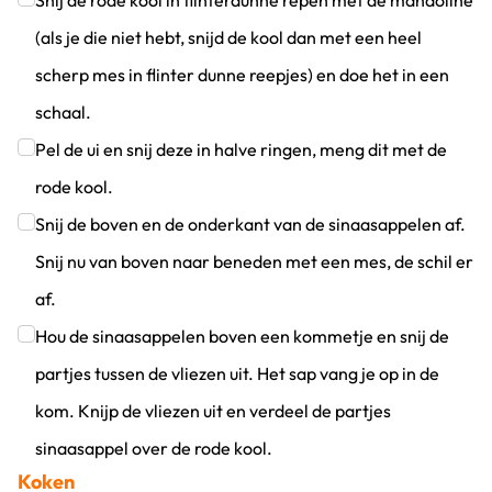
Snij de rode kool in flinterdunne repen met de mandoline
(als je die niet hebt, snijd de kool dan met een heel
scherp mes in flinter dunne reepjes) en doe het in een
schaal.
Klik om dit selectievakje aan te vinken
Pel de ui en snij deze in halve ringen, meng dit met de
rode kool.
Klik om dit selectievakje aan te vinken
Snij de boven en de onderkant van de sinaasappelen af.
Snij nu van boven naar beneden met een mes, de schil er
af.
Klik om dit selectievakje aan te vinken
Hou de sinaasappelen boven een kommetje en snij de
partjes tussen de vliezen uit. Het sap vang je op in de
kom. Knijp de vliezen uit en verdeel de partjes
sinaasappel over de rode kool.
Koken
Klik om dit selectievakje aan te vinken