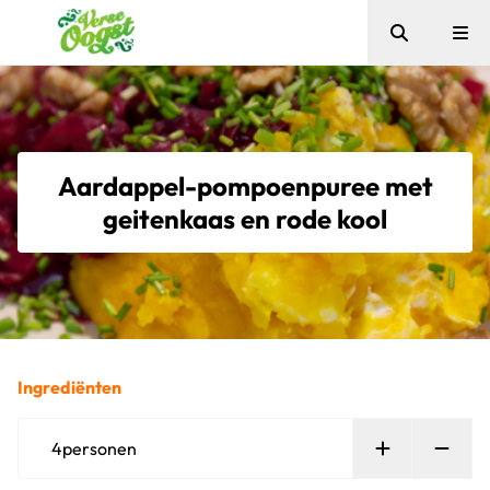
Zoeken
Me
Verse Oogst
Aardappel-pompoenpuree met
geitenkaas en rode kool
Ingrediënten
Persoon toe
Verw
4
personen