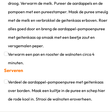
droog. Verwarm de melk. Pureer de aardappels en de
pompoen met een pureestamper. Maak de puree smeuïg
met de melk en verbrokkel de geitenkaas erboven. Roer
alles goed door en breng de aardappel-pompoenpuree
met geitenkaas op smaak met een beetje zout en
versgemalen peper.
Klik om dit selectievakje aan te vinken
Verwarm een pan en rooster de walnoten circa 4
minuten.
Serveren
Klik om dit selectievakje aan te vinken
Verdeel de aardappel-pompoenpuree met geitenkaas
over borden. Maak een kuiltje in de puree en schep hier
de rode kool in. Strooi de walnoten eroverheen.
Klik om dit selectievakje aan te vinken