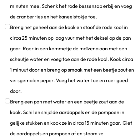
minuten mee. Schenk het rode bessensap erbij en voeg
de cranberries en het kaneelstokje toe.
Klik om dit selectievakje aan te vinken
Breng het geheel aan de kook en stoof de rode kool in
circa 25 minuten op laag vuur met het deksel op de pan
gaar. Roer in een kommetje de maïzena aan met een
scheutje water en voeg toe aan de rode kool. Kook circa
1 minuut door en breng op smaak met een beetje zout en
versgemalen peper. Voeg het water toe en roer goed
door.
Klik om dit selectievakje aan te vinken
Breng een pan met water en een beetje zout aan de
kook. Schil en snijd de aardappels en de pompoen in
gelijke stukken en kook ze in circa 15 minuten gaar. Giet
de aardappels en pompoen af en stoom ze