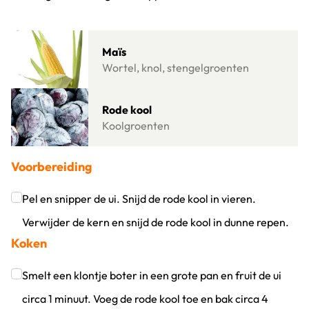
Klik om dit selectievakje aan te vinken
Lees meer over Maïs
Maïs
Wortel, knol, stengelgroenten
Lees meer over Rode kool
Rode kool
Koolgroenten
Voorbereiding
Pel en snipper de ui. Snijd de rode kool in vieren.
Verwijder de kern en snijd de rode kool in dunne repen.
Koken
Klik om dit selectievakje aan te vinken
Smelt een klontje boter in een grote pan en fruit de ui
circa 1 minuut. Voeg de rode kool toe en bak circa 4