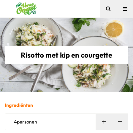
Zoeken
Me
Verse Oogst
Risotto met kip en courgette
Ingrediënten
Persoon toe
Verw
4
personen