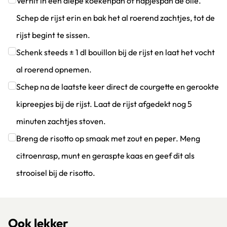
Verhit in een diepe koekenpan of hapjespan de olie.
Schep de rijst erin en bak het al roerend zachtjes, tot de
rijst begint te sissen.
Klik om dit selectievakje aan te vinken
Schenk steeds ± 1 dl bouillon bij de rijst en laat het vocht
al roerend opnemen.
Klik om dit selectievakje aan te vinken
Schep na de laatste keer direct de courgette en gerookte
kipreepjes bij de rijst. Laat de rijst afgedekt nog 5
minuten zachtjes stoven.
Klik om dit selectievakje aan te vinken
Breng de risotto op smaak met zout en peper. Meng
citroenrasp, munt en geraspte kaas en geef dit als
strooisel bij de risotto.
Klik om dit selectievakje aan te vinken
Ook lekker