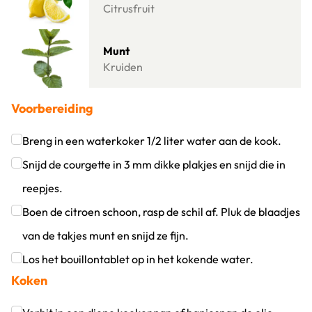
Citrusfruit
Lees meer over Munt
Munt
Kruiden
Voorbereiding
Breng in een waterkoker 1/2 liter water aan de kook.
Klik om dit selectievakje aan te vinken
Snijd de courgette in 3 mm dikke plakjes en snijd die in
reepjes.
Klik om dit selectievakje aan te vinken
Boen de citroen schoon, rasp de schil af. Pluk de blaadjes
van de takjes munt en snijd ze fijn.
Klik om dit selectievakje aan te vinken
Los het bouillontablet op in het kokende water.
Koken
Klik om dit selectievakje aan te vinken