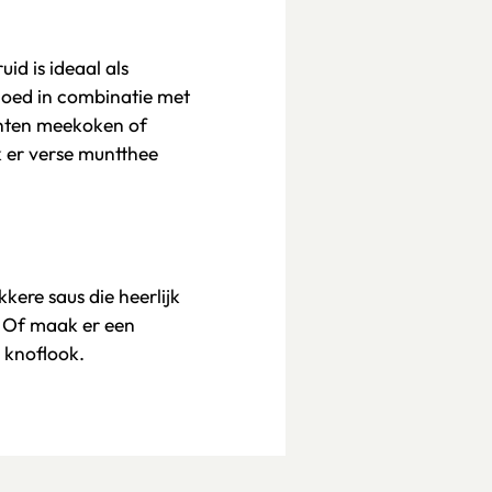
id is ideaal als
goed in combinatie met
enten meekoken of
 er verse muntthee
ere saus die heerlijk
. Of maak er een
 knoflook.