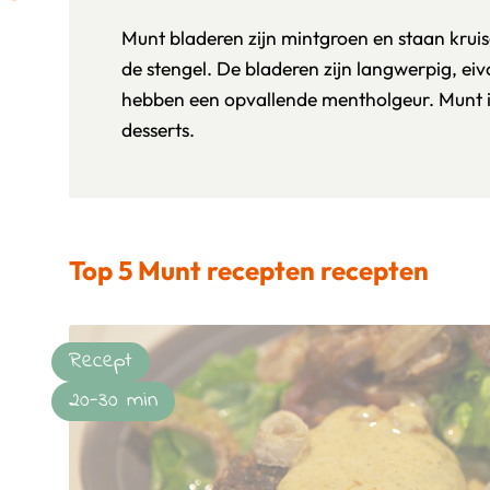
Munt bladeren zijn mintgroen en staan krui
de stengel. De bladeren zijn langwerpig, e
hebben een opvallende mentholgeur. Munt is
desserts.
Top 5 Munt recepten recepten
Recept
20-30 min