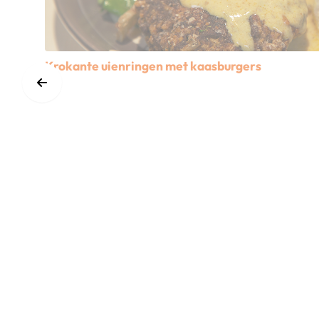
Krokante uienringen met kaasburgers
Lees meer over Krokante uienringen met kaasburgers