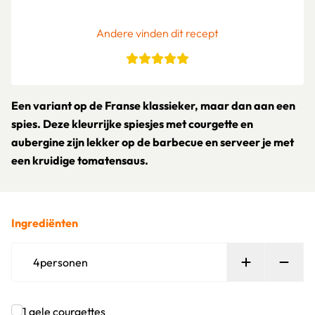
Andere vinden dit recept
Een variant op de Franse klassieker, maar dan aan een
spies. Deze kleurrijke spiesjes met courgette en
aubergine zijn lekker op de barbecue en serveer je met
een kruidige tomatensaus.
Ingrediënten
Persoon toe
Verw
4
personen
1
gele courgettes