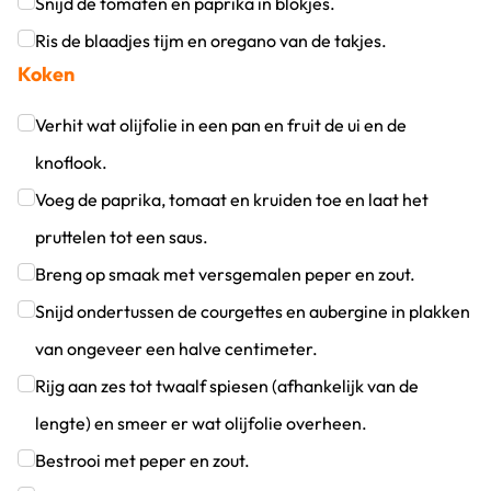
Klik om dit selectievakje aan te vinken
Snijd de tomaten en paprika in blokjes.
Klik om dit selectievakje aan te vinken
Ris de blaadjes tijm en oregano van de takjes.
Koken
Klik om dit selectievakje aan te vinken
Verhit wat olijfolie in een pan en fruit de ui en de
knoflook.
Klik om dit selectievakje aan te vinken
Voeg de paprika, tomaat en kruiden toe en laat het
pruttelen tot een saus.
Klik om dit selectievakje aan te vinken
Breng op smaak met versgemalen peper en zout.
Klik om dit selectievakje aan te vinken
Snijd ondertussen de courgettes en aubergine in plakken
van ongeveer een halve centimeter.
Klik om dit selectievakje aan te vinken
Rijg aan zes tot twaalf spiesen (afhankelijk van de
lengte) en smeer er wat olijfolie overheen.
Klik om dit selectievakje aan te vinken
Bestrooi met peper en zout.