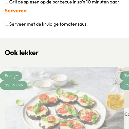
Klik om dit selectievakje aan te vinken
Gril de spiesen op de barbecue in zo’n 10 minuten gaar.
Serveren
Klik om dit selectievakje aan te vinken
Serveer met de kruidige tomatensaus.
Klik om dit selectievakje aan te vinken
Ook lekker
Recept
Re
20-30 min
20
C
Le