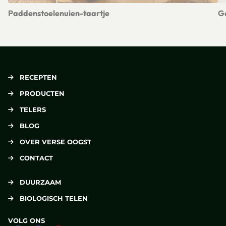
Paddenstoelenuien-taartje
Ge
Lees meer over Paddenstoelenuien-taartje
Le
RECEPTEN
PRODUCTEN
TELERS
BLOG
OVER VERSE OOGST
CONTACT
DUURZAAM
BIOLOGISCH TELEN
VOLG ONS