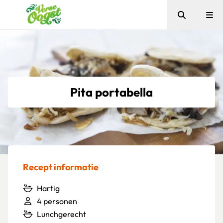
Zoeken
Me
Verse Oogst
Pita portabella
Recept informatie
Hartig
4 personen
Lunchgerecht