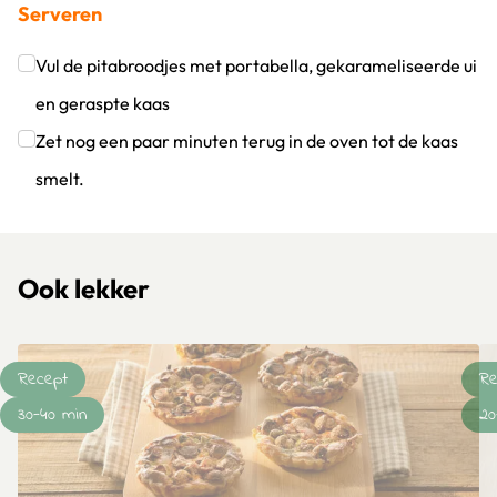
Serveren
Klik om dit selectievakje aan te vinken
Vul de pitabroodjes met portabella, gekarameliseerde ui
en geraspte kaas
Klik om dit selectievakje aan te vinken
Zet nog een paar minuten terug in de oven tot de kaas
smelt.
Klik om dit selectievakje aan te vinken
Ook lekker
Recept
Re
30-40 min
20