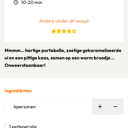
10-20 min
Andere vinden dit recept
Mmmm… hartige portabella, zoetige gekarameliseerde
ui en een pittige kaas, samen op een warm broodje...
Onweerstaanbaar!
Ingrediënten
Persoon toe
Verw
4
personen
1
eetlepel
olie