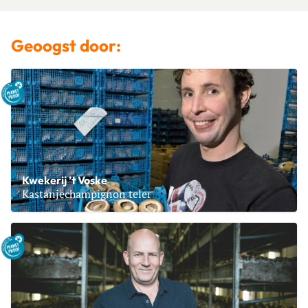
Geoogst door:
Kwekerij ’t Voske
Kastanjechampignon teler
Lees meer over Kwekerij ’t Voske