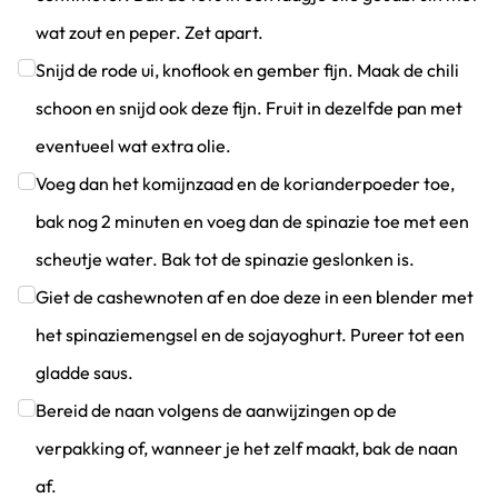
wat zout en peper. Zet apart.
Klik om dit selectievakje aan te vinken
Snijd de rode ui, knoflook en gember fijn. Maak de chili
schoon en snijd ook deze fijn. Fruit in dezelfde pan met
eventueel wat extra olie.
Klik om dit selectievakje aan te vinken
Voeg dan het komijnzaad en de korianderpoeder toe,
bak nog 2 minuten en voeg dan de spinazie toe met een
scheutje water. Bak tot de spinazie geslonken is.
Klik om dit selectievakje aan te vinken
Giet de cashewnoten af en doe deze in een blender met
het spinaziemengsel en de sojayoghurt. Pureer tot een
gladde saus.
Klik om dit selectievakje aan te vinken
Bereid de naan volgens de aanwijzingen op de
verpakking of, wanneer je het zelf maakt, bak de naan
af.