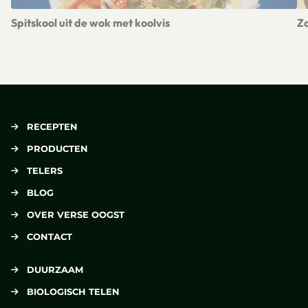
Spitskool uit de wok met koolvis
Za
Lees meer over Spitskool uit de wok met koolvis
Le
RECEPTEN
PRODUCTEN
TELERS
BLOG
OVER VERSE OOGST
CONTACT
DUURZAAM
BIOLOGISCH TELEN