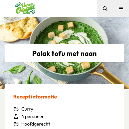
Zoeken
Me
Verse Oogst
Palak tofu met naan
Recept informatie
Curry
4 personen
Hoofdgerecht