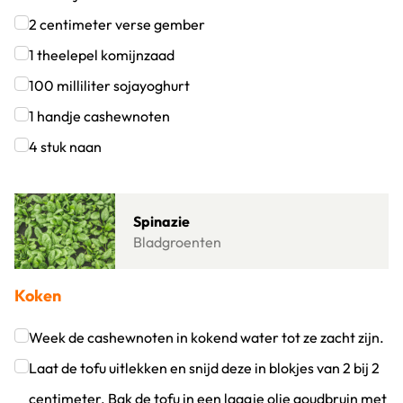
Klik om dit selectievakje aan te vinken
2
centimeter
verse gember
Klik om dit selectievakje aan te vinken
1
theelepel
komijnzaad
Klik om dit selectievakje aan te vinken
100
milliliter
sojayoghurt
Klik om dit selectievakje aan te vinken
1
handje
cashewnoten
Klik om dit selectievakje aan te vinken
4
stuk
naan
Klik om dit selectievakje aan te vinken
Lees meer over Spinazie
Spinazie
Bladgroenten
Koken
Week de cashewnoten in kokend water tot ze zacht zijn.
Klik om dit selectievakje aan te vinken
Laat de tofu uitlekken en snijd deze in blokjes van 2 bij 2
centimeter. Bak de tofu in een laagje olie goudbruin met