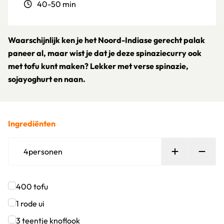
40-50 min
Waarschijnlijk ken je het Noord-Indiase gerecht palak
paneer al, maar wist je dat je deze spinaziecurry ook
met tofu kunt maken? Lekker met verse spinazie,
sojayoghurt en naan.
Ingrediënten
Persoon toe
Verw
4
personen
400
tofu
Klik om dit selectievakje aan te vinken
1
rode ui
Klik om dit selectievakje aan te vinken
3
teentje
knoflook