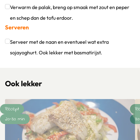
Klik om dit selectievakje aan te vinken
Verwarm de palak, breng op smaak met zout en peper
en schep dan de tofu erdoor.
Serveren
Klik om dit selectievakje aan te vinken
Serveer met de naan en eventueel wat extra
sojayoghurt. Ook lekker met basmatirijst.
Klik om dit selectievakje aan te vinken
Ook lekker
Recept
Re
20-30 min
30