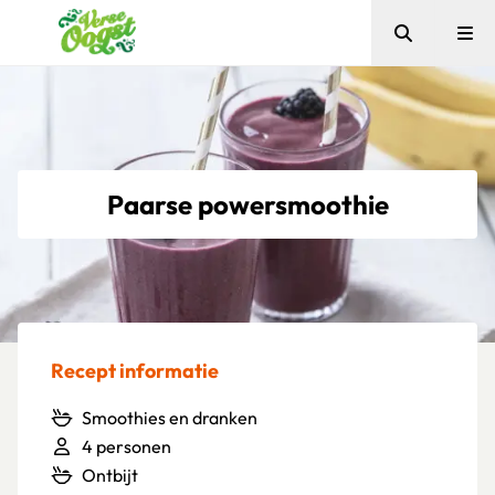
Zoeken
Me
Verse Oogst
Paarse powersmoothie
Recept informatie
Smoothies en dranken
4 personen
Ontbijt