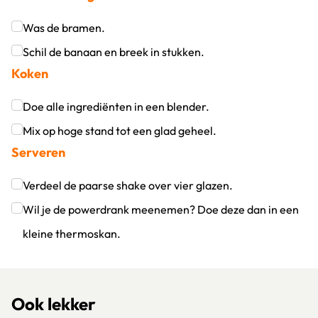
Was de bramen.
Klik om dit selectievakje aan te vinken
Schil de banaan en breek in stukken.
Koken
Klik om dit selectievakje aan te vinken
Doe alle ingrediënten in een blender.
Klik om dit selectievakje aan te vinken
Mix op hoge stand tot een glad geheel.
Serveren
Klik om dit selectievakje aan te vinken
Verdeel de paarse shake over vier glazen.
Klik om dit selectievakje aan te vinken
Wil je de powerdrank meenemen? Doe deze dan in een
kleine thermoskan.
Klik om dit selectievakje aan te vinken
Ook lekker