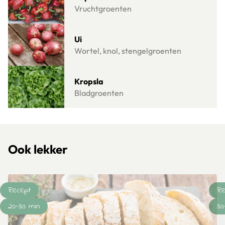
Vruchtgroenten
Lees meer over Ui
Ui
Wortel, knol, stengelgroenten
Lees meer over Kropsla
Kropsla
Bladgroenten
Ook lekker
Recept
Re
20-30 min
30