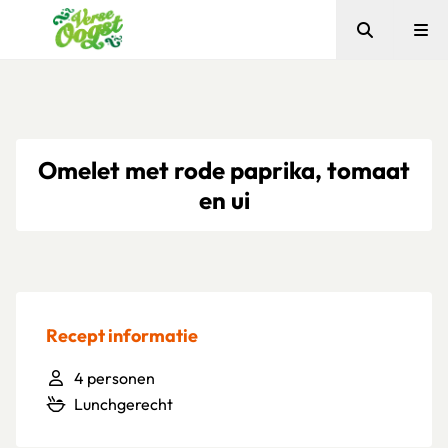
Zoeken
Me
Verse Oogst
Omelet met rode paprika, tomaat
en ui
Recept informatie
4 personen
Lunchgerecht