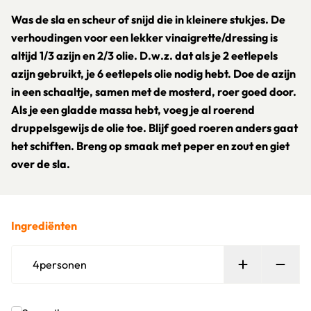
Was de sla en scheur of snijd die in kleinere stukjes. De
verhoudingen voor een lekker vinaigrette/dressing is
altijd 1/3 azijn en 2/3 olie. D.w.z. dat als je 2 eetlepels
azijn gebruikt, je 6 eetlepels olie nodig hebt. Doe de azijn
in een schaaltje, samen met de mosterd, roer goed door.
Als je een gladde massa hebt, voeg je al roerend
druppelsgewijs de olie toe. Blijf goed roeren anders gaat
het schiften. Breng op smaak met peper en zout en giet
over de sla.
Ingrediënten
Persoon toe
Verw
4
personen