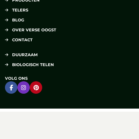
PRODUCTEN
TELERS
BLOG
OVER VERSE OOGST
CONTACT
DUURZAAM
BIOLOGISCH TELEN
VOLG ONS
Ga naar Facebook
Ga naar Instagram
Ga naar Pinterest
DELEN
Deel op Facebook
Deel via e-mail
Deel op Pinterest
Deel op X
Verse Oogst
powered by
The Greenery
Disclaimer
Cookies
Privacy
Algemene voorwaarden