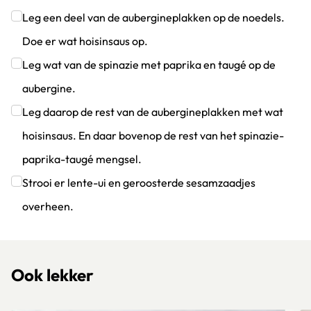
Leg een deel van de aubergineplakken op de noedels.
Doe er wat hoisinsaus op.
Klik om dit selectievakje aan te vinken
Leg wat van de spinazie met paprika en taugé op de
aubergine.
Klik om dit selectievakje aan te vinken
Leg daarop de rest van de aubergineplakken met wat
hoisinsaus. En daar bovenop de rest van het spinazie-
paprika-taugé mengsel.
Klik om dit selectievakje aan te vinken
Strooi er lente-ui en geroosterde sesamzaadjes
overheen.
Klik om dit selectievakje aan te vinken
Ook lekker