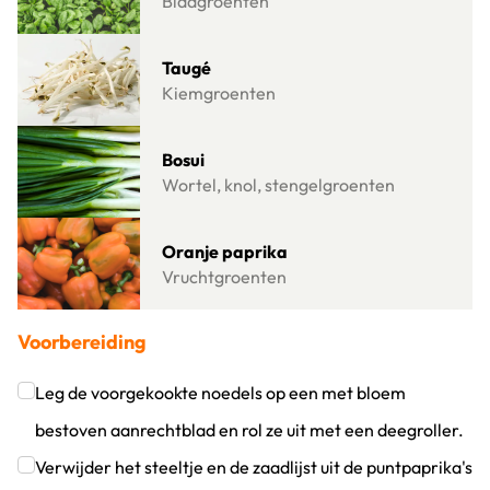
Bladgroenten
Lees meer over Taugé
Taugé
Kiemgroenten
Lees meer over Bosui
Bosui
Wortel, knol, stengelgroenten
Lees meer over Oranje paprika
Oranje paprika
Vruchtgroenten
Voorbereiding
Leg de voorgekookte noedels op een met bloem
bestoven aanrechtblad en rol ze uit met een deegroller.
Klik om dit selectievakje aan te vinken
Verwijder het steeltje en de zaadlijst uit de puntpaprika's