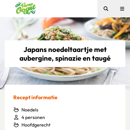
Zoeken
Me
Verse Oogst
Japans noedeltaartje met
aubergine, spinazie en taugé
Recept informatie
Noedels
4 personen
Hoofdgerecht