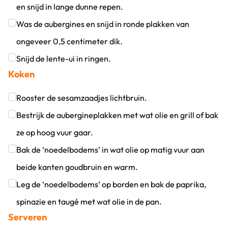
en snijd in lange dunne repen.
Klik om dit selectievakje aan te vinken
Was de aubergines en snijd in ronde plakken van
ongeveer 0,5 centimeter dik.
Klik om dit selectievakje aan te vinken
Snijd de lente-ui in ringen.
Koken
Klik om dit selectievakje aan te vinken
Rooster de sesamzaadjes lichtbruin.
Klik om dit selectievakje aan te vinken
Bestrijk de aubergineplakken met wat olie en grill of bak
ze op hoog vuur gaar.
Klik om dit selectievakje aan te vinken
Bak de ‘noedelbodems’ in wat olie op matig vuur aan
beide kanten goudbruin en warm.
Klik om dit selectievakje aan te vinken
Leg de ‘noedelbodems’ op borden en bak de paprika,
spinazie en taugé met wat olie in de pan.
Serveren
Klik om dit selectievakje aan te vinken