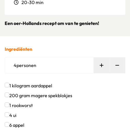
20-30 min
Een oer-Hollands recept om van te genieten!
Ingrediënten
Persoon toe
Verw
4
personen
1
kilogram
aardappel
Klik om dit selectievakje aan te vinken
200
gram
magere spekblokjes
Klik om dit selectievakje aan te vinken
1
rookworst
Klik om dit selectievakje aan te vinken
4
ui
Klik om dit selectievakje aan te vinken
6
appel