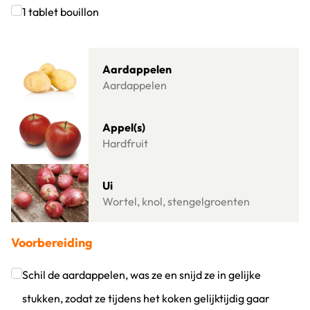
Klik om dit selectievakje aan te vinken
1
tablet
bouillon
Klik om dit selectievakje aan te vinken
Lees meer over Aardappelen
Aardappelen
Aardappelen
Lees meer over Appel(s)
Appel(s)
Hardfruit
Lees meer over Ui
Ui
Wortel, knol, stengelgroenten
Voorbereiding
Schil de aardappelen, was ze en snijd ze in gelijke
stukken, zodat ze tijdens het koken gelijktijdig gaar