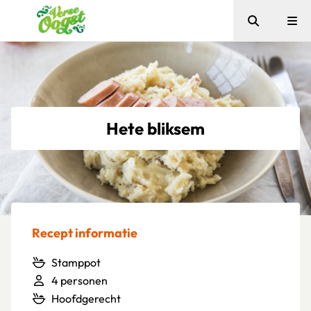
Zoeken
Me
Verse Oogst
Hete bliksem
Recept informatie
Stamppot
4 personen
Hoofdgerecht