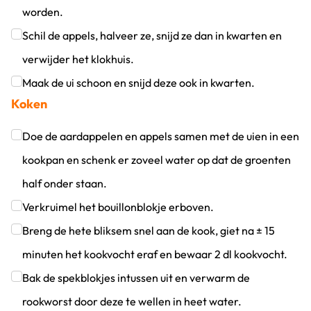
worden.
Klik om dit selectievakje aan te vinken
Schil de appels, halveer ze, snijd ze dan in kwarten en
verwijder het klokhuis.
Klik om dit selectievakje aan te vinken
Maak de ui schoon en snijd deze ook in kwarten.
Koken
Klik om dit selectievakje aan te vinken
Doe de aardappelen en appels samen met de uien in een
kookpan en schenk er zoveel water op dat de groenten
half onder staan.
Klik om dit selectievakje aan te vinken
Verkruimel het bouillonblokje erboven.
Klik om dit selectievakje aan te vinken
Breng de hete bliksem snel aan de kook, giet na ± 15
minuten het kookvocht eraf en bewaar 2 dl kookvocht.
Klik om dit selectievakje aan te vinken
Bak de spekblokjes intussen uit en verwarm de
rookworst door deze te wellen in heet water.