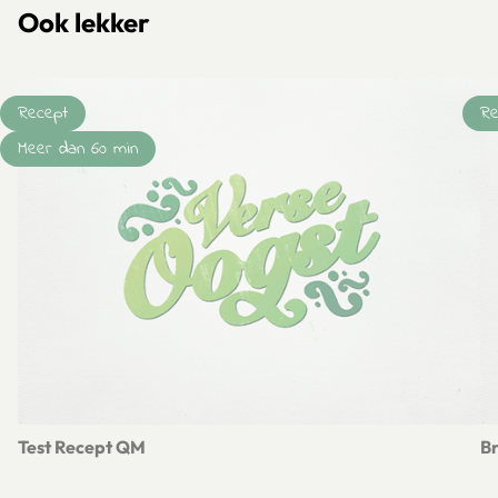
Ook lekker
Recept
Re
Meer dan 60 min
Test Recept QM
Br
Lees meer over Test Recept QM
Le