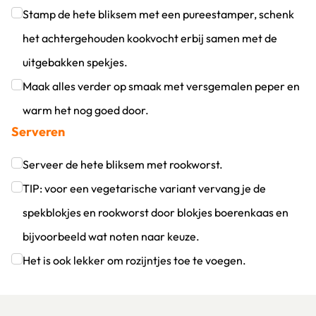
Klik om dit selectievakje aan te vinken
Stamp de hete bliksem met een pureestamper, schenk
het achtergehouden kookvocht erbij samen met de
uitgebakken spekjes.
Klik om dit selectievakje aan te vinken
Maak alles verder op smaak met versgemalen peper en
warm het nog goed door.
Serveren
Klik om dit selectievakje aan te vinken
Serveer de hete bliksem met rookworst.
Klik om dit selectievakje aan te vinken
TIP: voor een vegetarische variant vervang je de
spekblokjes en rookworst door blokjes boerenkaas en
bijvoorbeeld wat noten naar keuze.
Klik om dit selectievakje aan te vinken
Het is ook lekker om rozijntjes toe te voegen.
Klik om dit selectievakje aan te vinken