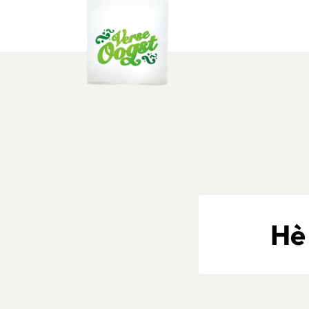
Verse Oogst
Hè 