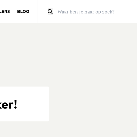
LERS
BLOG
Zoeken
ker!