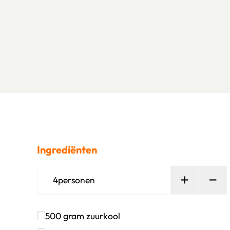
Ingrediënten
Persoon t
Ver
4
personen
500
gram
zuurkool