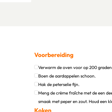
Voorbereiding
Verwarm de oven voor op 200 graden
oevoegen
wijder persoon
Klik om dit selectievakje aan te vinken
Boen de aardappelen schoon.
Klik om dit selectievakje aan te vinken
Hak de peterselie fijn.
Klik om dit selectievakje aan te vinken
Meng de crème fraîche met de een deel
smaak met peper en zout. Houd een kle
Koken
Klik om dit selectievakje aan te vinken