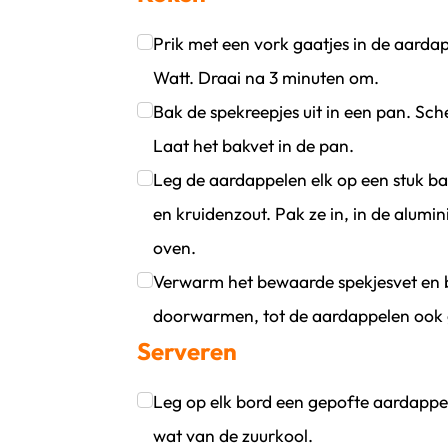
Prik met een vork gaatjes in de aarda
Watt. Draai na 3 minuten om.
Klik om dit selectievakje aan te vinken
Bak de spekreepjes uit in een pan. Sch
Laat het bakvet in de pan.
Klik om dit selectievakje aan te vinken
Leg de aardappelen elk op een stuk ba
en kruidenzout. Pak ze in, in de alum
oven.
Klik om dit selectievakje aan te vinken
Verwarm het bewaarde spekjesvet en ba
doorwarmen, tot de aardappelen ook g
Serveren
Klik om dit selectievakje aan te vinken
Leg op elk bord een gepofte aardappel
wat van de zuurkool.