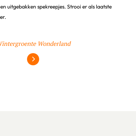
n uitgebakken spekreepjes. Strooi er als laatste
er.
intergroente Wonderland
Alles over wintergroente