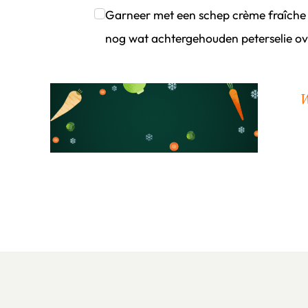
Klik om dit selectievakje aan te vinken
Garneer met een schep crème fraîche e
nog wat achtergehouden peterselie ov
Klik om dit selectievakje aan te vinken
W