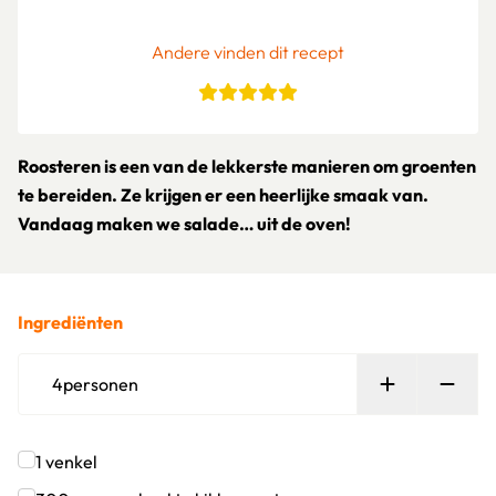
Andere vinden dit recept
Roosteren is een van de lekkerste manieren om groenten
te bereiden. Ze krijgen er een heerlijke smaak van.
Vandaag maken we salade… uit de oven!
Ingrediënten
Persoon toe
Verw
4
personen
1
venkel