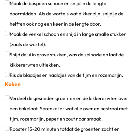
Klik om dit selectievakje aan te vinken
Maak de bospeen schoon en snijd in de lengte
doormidden. Als de wortels wat dikker zijn, snijd je de
helften ook nog een keer in de lengte door.
Klik om dit selectievakje aan te vinken
Maak de venkel schoon en snijd in lange smalle stukken
(zoals de wortel).
Klik om dit selectievakje aan te vinken
Snijd de ui in grove stukken, was de spinazie en laat de
kikkererwten uitlekken.
Klik om dit selectievakje aan te vinken
Ris de blaadjes en naaldjes van de tijm en rozemarijn.
Koken
Klik om dit selectievakje aan te vinken
Verdeel de gesneden groenten en de kikkererwten over
een bakplaat. Sprenkel er wat olie over en bestrooi met
tijm, rozemarijn, peper en zout naar smaak.
Klik om dit selectievakje aan te vinken
Rooster 15-20 minuten totdat de groenten zacht en