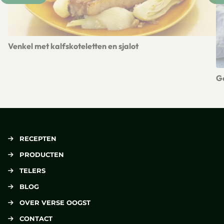
Venkel met kalfskoteletten en sjalot
Lees meer over Venkel met kalfskoteletten en sjalot
Ge
Le
RECEPTEN
PRODUCTEN
TELERS
BLOG
OVER VERSE OOGST
CONTACT