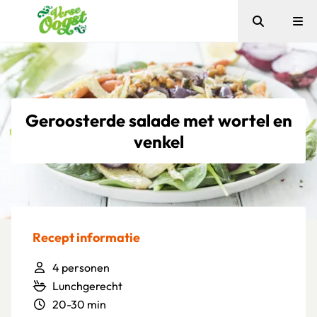
Zoeken
Me
Verse Oogst
Geroosterde salade met wortel en
venkel
Recept informatie
4 personen
Lunchgerecht
20-30 min