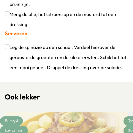
bruin zijn.
Klik om dit selectievakje aan te vinken
Meng de olie, het citroensap en de mosterd tot een
dressing.
Serveren
Klik om dit selectievakje aan te vinken
Leg de spinazie op een schaal. Verdeel hierover de
geroosterde groenten en de kikkererwten. Schik het tot
een mooi geheel. Druppel de dressing over de salade.
Klik om dit selectievakje aan te vinken
Ook lekker
Recept
Re
30-40 min
30