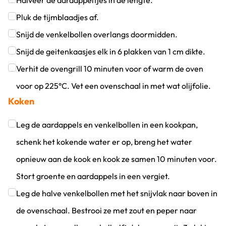
Halveer de aardappeltjes in de lengte.
Klik om dit selectievakje aan te vinken
Pluk de tijmblaadjes af.
Klik om dit selectievakje aan te vinken
Snijd de venkelbollen overlangs doormidden.
Klik om dit selectievakje aan te vinken
Snijd de geitenkaasjes elk in 6 plakken van 1 cm dikte.
Klik om dit selectievakje aan te vinken
Verhit de ovengrill 10 minuten voor of warm de oven
voor op 225°C. Vet een ovenschaal in met wat olijfolie.
Koken
Klik om dit selectievakje aan te vinken
Leg de aardappels en venkelbollen in een kookpan,
schenk het kokende water er op, breng het water
opnieuw aan de kook en kook ze samen 10 minuten voor.
Stort groente en aardappels in een vergiet.
Klik om dit selectievakje aan te vinken
Leg de halve venkelbollen met het snijvlak naar boven in
de ovenschaal. Bestrooi ze met zout en peper naar