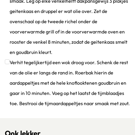
smaak. Leg op elke venkelhelft dakpansgewijs 3 plakjes
geitenkaas en druppel er wat olie over. Zet de
ovenschaal op de tweede richel onder de
voorverwarmde grill of in de voorverwarmde oven en
rooster de venkel 8 minuten, zodat de geitenkaas smelt
en goudbruin kleurt.
Klik om dit selectievakje aan te vinken
Verhit tegelijkertijd een wok droog voor. Schenk de rest
van de olie er langs de rand in. Roerbak hierin de
aardappeltjes met de hele knoflooktenen goudbruin en
gaar in 10 minuten. Voeg op het laatst de tijmblaadjes
toe. Bestrooi de tijmaardappeltjes naar smaak met zout.
Klik om dit selectievakje aan te vinken
Ook lekker