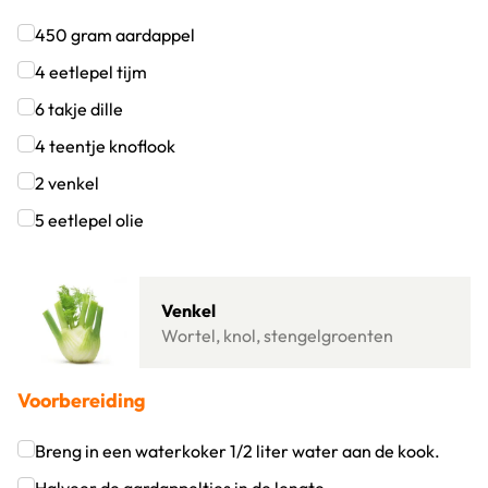
450
gram
aardappel
Klik om dit selectievakje aan te vinken
4
eetlepel
tijm
Klik om dit selectievakje aan te vinken
6
takje
dille
Klik om dit selectievakje aan te vinken
4
teentje
knoflook
Klik om dit selectievakje aan te vinken
2
venkel
Klik om dit selectievakje aan te vinken
5
eetlepel
olie
Klik om dit selectievakje aan te vinken
Lees meer over Venkel
Venkel
Wortel, knol, stengelgroenten
Voorbereiding
Breng in een waterkoker 1/2 liter water aan de kook.
Klik om dit selectievakje aan te vinken