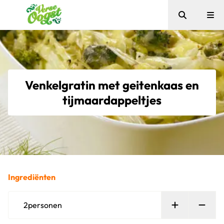
Zoeken
Me
Verse Oogst
Venkelgratin met geitenkaas en
tijmaardappeltjes
Ingrediënten
Persoon toe
Verw
2
personen