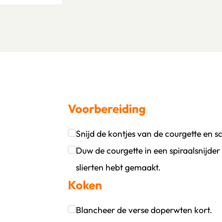
Voorbereiding
Snijd de kontjes van de courgette en sc
oevoegen
wijder persoon
Klik om dit selectievakje aan te vinken
Duw de courgette in een spiraalsnijder 
slierten hebt gemaakt.
Koken
Klik om dit selectievakje aan te vinken
Blancheer de verse doperwten kort.