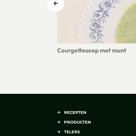
Courgettesoep met munt
Lees meer over Courgettesoep met 
RECEPTEN
PRODUCTEN
TELERS