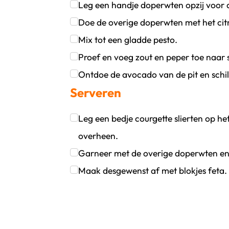
Klik om dit selectievakje aan te vinken
Leg een handje doperwten opzij voor 
Klik om dit selectievakje aan te vinken
Doe de overige doperwten met het citro
Klik om dit selectievakje aan te vinken
Mix tot een gladde pesto.
Klik om dit selectievakje aan te vinken
Proef en voeg zout en peper toe naar
Klik om dit selectievakje aan te vinken
Ontdoe de avocado van de pit en schil e
Serveren
Klik om dit selectievakje aan te vinken
Leg een bedje courgette slierten op h
overheen.
Klik om dit selectievakje aan te vinken
Garneer met de overige doperwten en
Klik om dit selectievakje aan te vinken
Maak desgewenst af met blokjes feta.
Klik om dit selectievakje aan te vinken