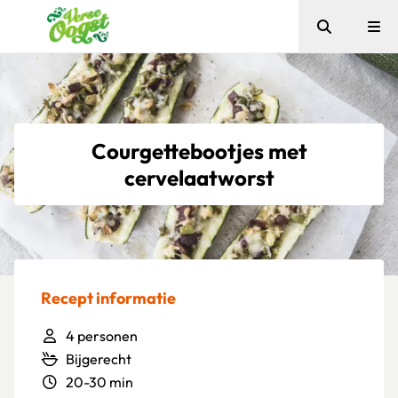
Zoeken
Me
Verse Oogst
Courgettebootjes met
cervelaatworst
Recept informatie
4 personen
Bijgerecht
20-30 min