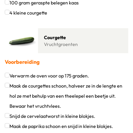
Klik om dit selectievakje aan te vinken
100
gram
geraspte belegen kaas
Klik om dit selectievakje aan te vinken
4
kleine courgette
Klik om dit selectievakje aan te vinken
Lees meer over Courgette
Courgette
Vruchtgroenten
Voorbereiding
Verwarm de oven voor op 175 graden.
Klik om dit selectievakje aan te vinken
Maak de courgettes schoon, halveer ze in de lengte en
hol ze met behulp van een theelepel een beetje uit.
Bewaar het vruchtvlees.
Klik om dit selectievakje aan te vinken
Snijd de cervelaatworst in kleine blokjes.
Klik om dit selectievakje aan te vinken
Maak de paprika schoon en snijd in kleine blokjes.