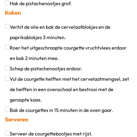
Klik om dit selectievakje aan te vinken
Hak de pistachenootjes grof.
Koken
Klik om dit selectievakje aan te vinken
Verhit de olie en bak de cervelaatblokjes en de
paprikablokjes 3 minuten.
Klik om dit selectievakje aan te vinken
Roer het uitgeschraapte courgette vruchtvlees erdoor
en bak 2 minuten mee.
Klik om dit selectievakje aan te vinken
Schep de pistachenootjes erdoor.
Klik om dit selectievakje aan te vinken
Vul de courgette helften met het cervelaatmengsel, zet
de helften in een ovenschaal en bestrooi met de
geraspte kaas.
Klik om dit selectievakje aan te vinken
Bak de courgettes in 15 minuten in de oven gaar.
Serveren
Klik om dit selectievakje aan te vinken
Serveer de courgettebootjes met rijst.