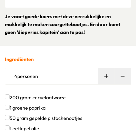
Je vaart goede koers met deze verrukkelijke en
makkelijk te maken courgettebootjes. En daar komt
geen ‘diepvries kapitein’ aan te pas!
Ingrediënten
Persoon toe
Verw
4
personen
200
gram
cervelaatworst
Klik om dit selectievakje aan te vinken
1
groene paprika
Klik om dit selectievakje aan te vinken
50
gram
gepelde pistachenootjes
Klik om dit selectievakje aan te vinken
1
eetlepel
olie