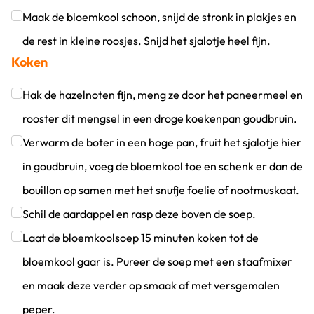
Maak de bloemkool schoon, snijd de stronk in plakjes en
de rest in kleine roosjes. Snijd het sjalotje heel fijn.
Koken
Klik om dit selectievakje aan te vinken
Hak de hazelnoten fijn, meng ze door het paneermeel en
rooster dit mengsel in een droge koekenpan goudbruin.
Klik om dit selectievakje aan te vinken
Verwarm de boter in een hoge pan, fruit het sjalotje hier
in goudbruin, voeg de bloemkool toe en schenk er dan de
bouillon op samen met het snufje foelie of nootmuskaat.
Klik om dit selectievakje aan te vinken
Schil de aardappel en rasp deze boven de soep.
Klik om dit selectievakje aan te vinken
Laat de bloemkoolsoep 15 minuten koken tot de
bloemkool gaar is. Pureer de soep met een staafmixer
en maak deze verder op smaak af met versgemalen
peper.