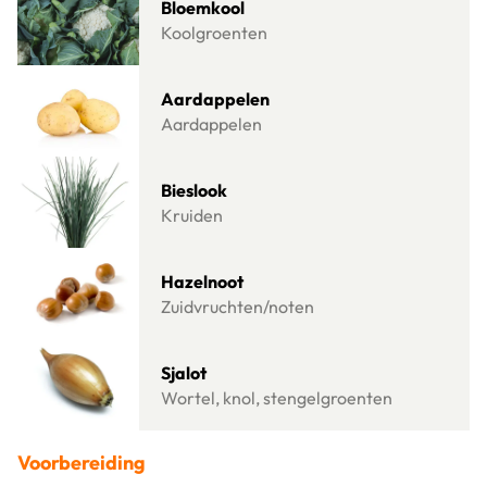
Bloemkool
Koolgroenten
Lees meer over Aardappelen
Aardappelen
Aardappelen
Lees meer over Bieslook
Bieslook
Kruiden
Lees meer over Hazelnoot
Hazelnoot
Zuidvruchten/noten
Lees meer over Sjalot
Sjalot
Wortel, knol, stengelgroenten
Voorbereiding