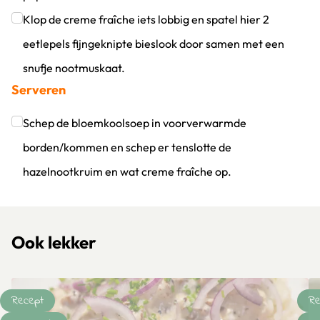
Klik om dit selectievakje aan te vinken
Klop de creme fraîche iets lobbig en spatel hier 2
eetlepels fijngeknipte bieslook door samen met een
snufje nootmuskaat.
Serveren
Klik om dit selectievakje aan te vinken
Schep de bloemkoolsoep in voorverwarmde
borden/kommen en schep er tenslotte de
hazelnootkruim en wat creme fraîche op.
Klik om dit selectievakje aan te vinken
Ook lekker
Recept
Re