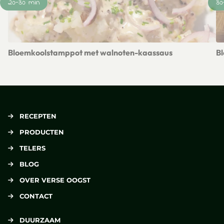
20-30 min
30
Bloemkoolstamppot met walnoten-kaassaus
B
Lees meer over Bloemkoolstamppot met walnoten-kaassaus
Le
RECEPTEN
PRODUCTEN
TELERS
BLOG
OVER VERSE OOGST
CONTACT
DUURZAAM