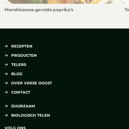
Marokkaanse gevulde paprika’s
Tu
Lees meer over Marokkaanse gevulde paprika’s
Le
RECEPTEN
PRODUCTEN
TELERS
BLOG
OVER VERSE OOGST
CONTACT
DUURZAAM
BIOLOGISCH TELEN
VOLG ONS