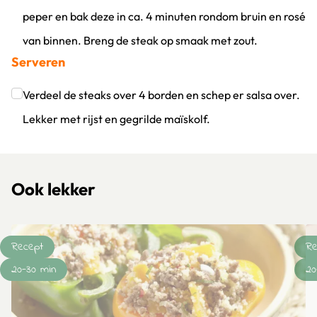
peper en bak deze in ca. 4 minuten rondom bruin en rosé
van binnen. Breng de steak op smaak met zout.
Serveren
Klik om dit selectievakje aan te vinken
Verdeel de steaks over 4 borden en schep er salsa over.
Lekker met rijst en gegrilde maïskolf.
Klik om dit selectievakje aan te vinken
Ook lekker
Recept
Re
20-30 min
20