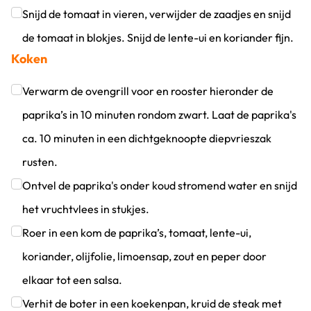
Snijd de tomaat in vieren, verwijder de zaadjes en snijd
de tomaat in blokjes. Snijd de lente-ui en koriander fijn.
Koken
Klik om dit selectievakje aan te vinken
Verwarm de ovengrill voor en rooster hieronder de
paprika’s in 10 minuten rondom zwart. Laat de paprika's
ca. 10 minuten in een dichtgeknoopte diepvrieszak
rusten.
Klik om dit selectievakje aan te vinken
Ontvel de paprika's onder koud stromend water en snijd
het vruchtvlees in stukjes.
Klik om dit selectievakje aan te vinken
Roer in een kom de paprika’s, tomaat, lente-ui,
koriander, olijfolie, limoensap, zout en peper door
elkaar tot een salsa.
Klik om dit selectievakje aan te vinken
Verhit de boter in een koekenpan, kruid de steak met