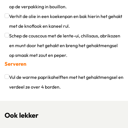
op de verpakking in bouillon.
Klik om dit selectievakje aan te vinken
Verhit de olie in een koekenpan en bak hierin het gehakt
met de knoflook en kaneel rul.
Klik om dit selectievakje aan te vinken
Schep de couscous met de lente-ui, chilisaus, abrikozen
en munt door het gehakt en breng het gehaktmengsel
op smaak met zout en peper.
Serveren
Klik om dit selectievakje aan te vinken
Vul de warme paprikahelften met het gehaktmengsel en
verdeel ze over 4 borden.
Klik om dit selectievakje aan te vinken
Ook lekker