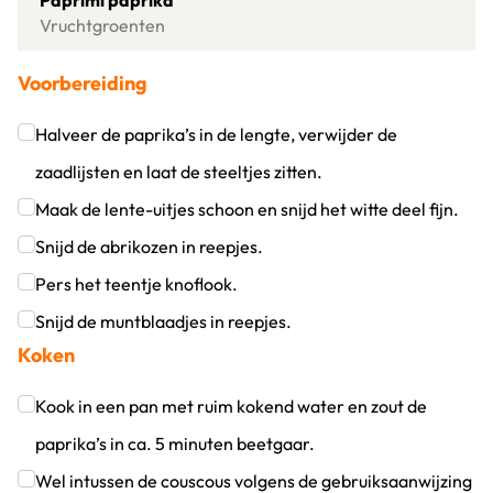
Paprimi paprika
Vruchtgroenten
Voorbereiding
Halveer de paprika’s in de lengte, verwijder de
zaadlijsten en laat de steeltjes zitten.
Klik om dit selectievakje aan te vinken
Maak de lente-uitjes schoon en snijd het witte deel fijn.
Klik om dit selectievakje aan te vinken
Snijd de abrikozen in reepjes.
Klik om dit selectievakje aan te vinken
Pers het teentje knoflook.
Klik om dit selectievakje aan te vinken
Snijd de muntblaadjes in reepjes.
Koken
Klik om dit selectievakje aan te vinken
Kook in een pan met ruim kokend water en zout de
paprika’s in ca. 5 minuten beetgaar.
Klik om dit selectievakje aan te vinken
Wel intussen de couscous volgens de gebruiksaanwijzing