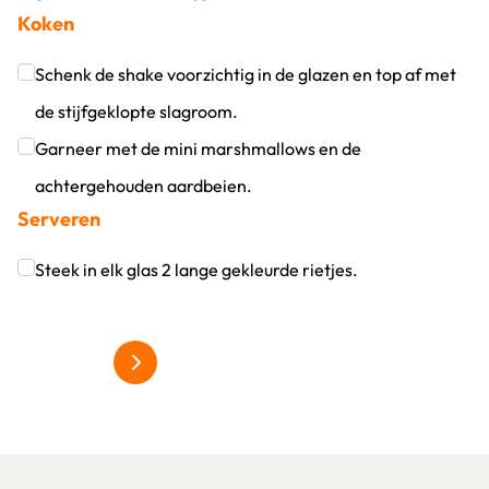
Koken
Klik om dit selectievakje aan te vinken
Schenk de shake voorzichtig in de glazen en top af met
de stijfgeklopte slagroom.
Klik om dit selectievakje aan te vinken
Garneer met de mini marshmallows en de
achtergehouden aardbeien.
Serveren
Klik om dit selectievakje aan te vinken
Steek in elk glas 2 lange gekleurde rietjes.
Klik om dit selectievakje aan te vinken