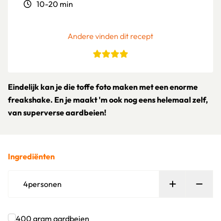
10-20 min
Andere vinden dit recept
Eindelijk kan je die toffe foto maken met een enorme
freakshake. En je maakt 'm ook nog eens helemaal zelf,
van superverse aardbeien!
Ingrediënten
Persoon toe
Verw
4
personen
400
gram
aardbeien