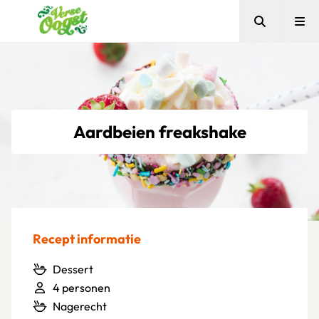
Zoeken
Me
Verse Oogst
Aardbeien freakshake
Recept informatie
Dessert
4 personen
Nagerecht