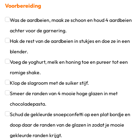
Voorbereiding
Was de aardbeien, maak ze schoon en houd 4 aardbeien
achter voor de garnering.
Klik om dit selectievakje aan te vinken
Hak de rest van de aardbeien in stukjes en doe ze in een
blender.
Klik om dit selectievakje aan te vinken
Voeg de yoghurt, melk en honing toe en pureer tot een
romige shake.
Klik om dit selectievakje aan te vinken
Klop de slagroom met de suiker stijf.
Klik om dit selectievakje aan te vinken
Smeer de randen van 4 mooie hoge glazen in met
chocoladepasta.
Klik om dit selectievakje aan te vinken
Schud de gekleurde snoepconfetti op een plat bordje en
doop daar de randen van de glazen in zodat je mooie
gekleurde randen krijgt.