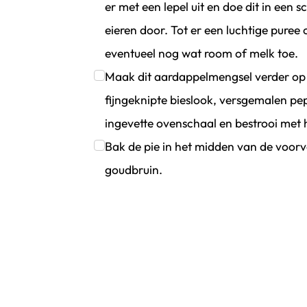
er met een lepel uit en doe dit in ee
eieren door. Tot er een luchtige puree
eventueel nog wat room of melk toe.
Klik om dit selectievakje aan te vinken
Maak dit aardappelmengsel verder op
fijngeknipte bieslook, versgemalen pe
ingevette ovenschaal en bestrooi met 
Klik om dit selectievakje aan te vinken
Bak de pie in het midden van de voo
goudbruin.
Klik om dit selectievakje aan te vinken