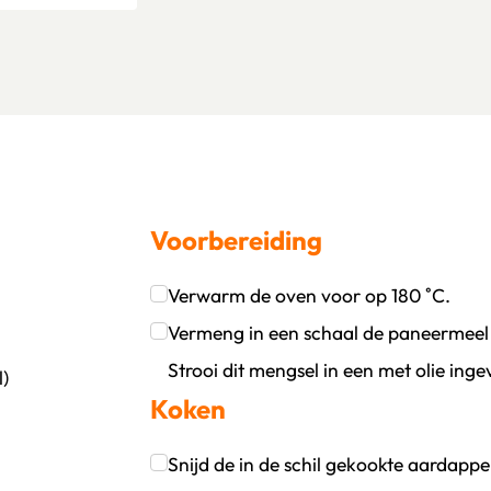
Voorbereiding
Verwarm de oven voor op 180 ˚C.
oevoegen
wijder persoon
Klik om dit selectievakje aan te vinken
Vermeng in een schaal de paneermeel m
Strooi dit mengsel in een met olie ing
)
Koken
Klik om dit selectievakje aan te vinken
Snijd de in de schil gekookte aardap