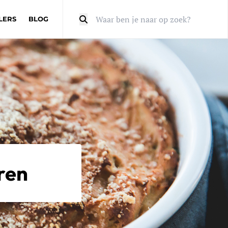
LERS
BLOG
Zoeken
ren