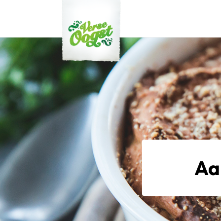
Verse Oogst
Aa