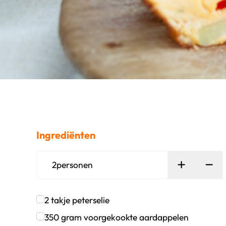
Ingrediënten
Persoon t
Ver
2
personen
2
takje
peterselie
Klik om dit selectievakje aan te vinken
350
gram
voorgekookte aardappelen