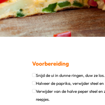
Voorbereiding
Snijd de ui in dunne ringen, duw ze los.
oevoegen
wijder persoon
Klik om dit selectievakje aan te vinken
Halveer de paprika, verwijder steel en 
Klik om dit selectievakje aan te vinken
Verwijder van de halve peper steel en z
reepjes.