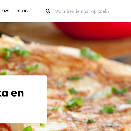
LERS
BLOG
Zoeken
ka en