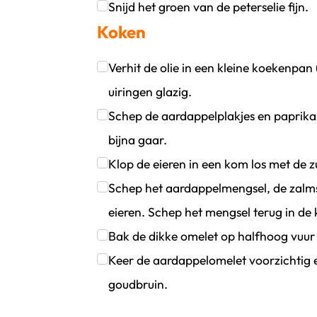
Klik om dit selectievakje aan te vinken
Snijd het groen van de peterselie fijn.
Koken
Klik om dit selectievakje aan te vinken
Verhit de olie in een kleine koekenpan
uiringen glazig.
Klik om dit selectievakje aan te vinken
Schep de aardappelplakjes en paprikas
bijna gaar.
Klik om dit selectievakje aan te vinken
Klop de eieren in een kom los met de 
Klik om dit selectievakje aan te vinken
Schep het aardappelmengsel, de zalmsn
eieren. Schep het mengsel terug in de
Klik om dit selectievakje aan te vinken
Bak de dikke omelet op halfhoog vuur
Klik om dit selectievakje aan te vinken
Keer de aardappelomelet voorzichtig 
goudbruin.
Klik om dit selectievakje aan te vinken