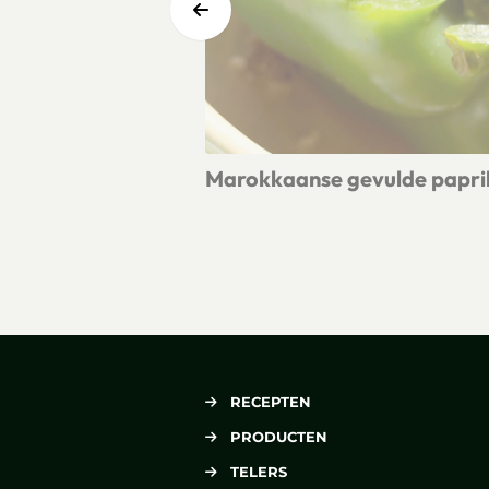
Marokkaanse gevulde papri
Lees meer over Marokkaanse gevuld
RECEPTEN
PRODUCTEN
TELERS