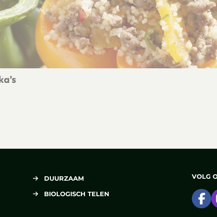
ka’s
e paprika’s
VOLG 
DUURZAAM
BIOLOGISCH TELEN
Ga