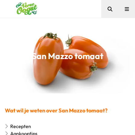
Zoeken
Me
Verse Oogst
San Mazzo tomaat
Wat wil je weten over San Mazzo tomaat?
Recepten
Aankooptips