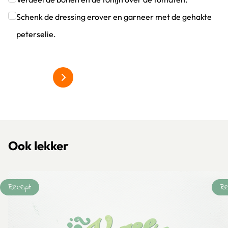
Klik om dit selectievakje aan te vinken
Schenk de dressing erover en garneer met de gehakte
peterselie.
Klik om dit selectievakje aan te vinken
Ook lekker
Recept
Re