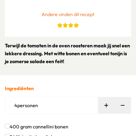
Andere vinden dit recept
Terwijl de tomaten in de oven roosteren maak jij snel een
lekkere dressing. Met witte bonen en eventueel tonijn is
je zomerse salade een feit!
Ingrediënten
Persoon toe
Verw
4
personen
400
gram
cannellini bonen