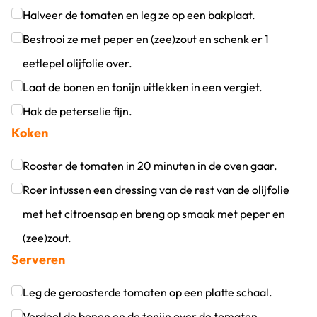
Klik om dit selectievakje aan te vinken
Halveer de tomaten en leg ze op een bakplaat.
Klik om dit selectievakje aan te vinken
Bestrooi ze met peper en (zee)zout en schenk er 1
eetlepel olijfolie over.
Klik om dit selectievakje aan te vinken
Laat de bonen en tonijn uitlekken in een vergiet.
Klik om dit selectievakje aan te vinken
Hak de peterselie fijn.
Koken
Klik om dit selectievakje aan te vinken
Rooster de tomaten in 20 minuten in de oven gaar.
Klik om dit selectievakje aan te vinken
Roer intussen een dressing van de rest van de olijfolie
met het citroensap en breng op smaak met peper en
(zee)zout.
Serveren
Klik om dit selectievakje aan te vinken
Leg de geroosterde tomaten op een platte schaal.
Klik om dit selectievakje aan te vinken
Verdeel de bonen en de tonijn over de tomaten.