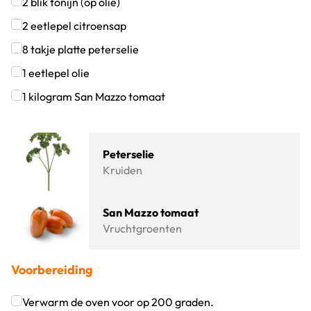
Klik om dit selectievakje aan te vinken
2
blik
tonijn (op olie)
Klik om dit selectievakje aan te vinken
2
eetlepel
citroensap
Klik om dit selectievakje aan te vinken
8
takje
platte peterselie
Klik om dit selectievakje aan te vinken
1
eetlepel
olie
Klik om dit selectievakje aan te vinken
1
kilogram
San Mazzo tomaat
Klik om dit selectievakje aan te vinken
Lees meer over Peterselie
Peterselie
Kruiden
Lees meer over San Mazzo tomaat
San Mazzo tomaat
Vruchtgroenten
Voorbereiding
Verwarm de oven voor op 200 graden.