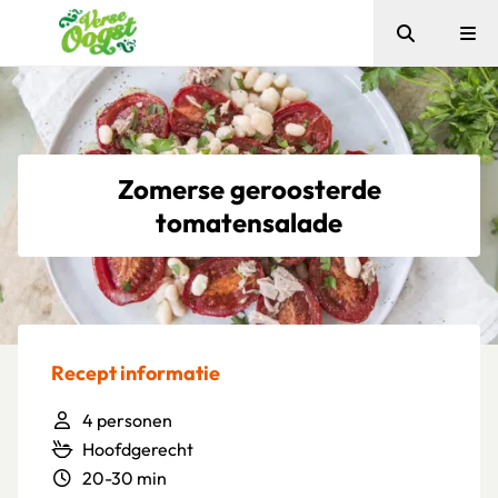
Zoeken
Me
Verse Oogst
Zomerse geroosterde
tomatensalade
Recept informatie
4 personen
Hoofdgerecht
20-30 min