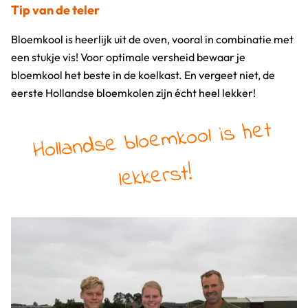
Tip van de teler
Bloemkool is heerlijk uit de oven, vooral in combinatie met
een stukje vis! Voor optimale versheid bewaar je
bloemkool het beste in de koelkast. En vergeet niet, de
eerste Hollandse bloemkolen zijn écht heel lekker!
Hollandse bloe
mkool is het
lekkerst!