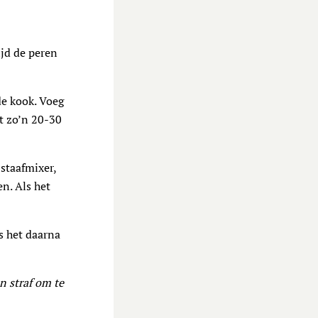
ijd de peren
de kook. Voeg
et zo’n 20-30
 staafmixer,
n. Als het
s het daarna
n straf om te