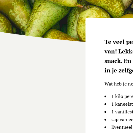
Te veel p
van! Lekk
snack. En
in je zelf
Wat heb je n
1 kilo per
1 kaneelst
1 vanilles
sap van ee
Eventueel: