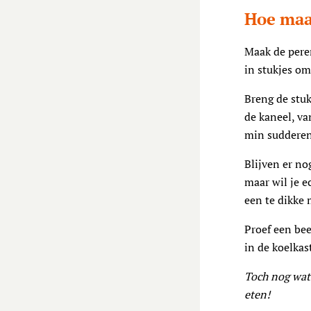
Hoe maa
Maak de peren
in stukjes om
Breng de stuk
de kaneel, va
min sudderen 
Blijven er no
maar wil je e
een te dikke 
Proef een bee
in de koelkas
Toch nog wat
eten!