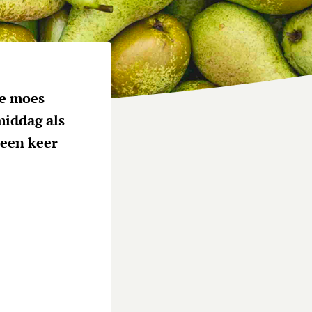
te moes
middag als
 een keer