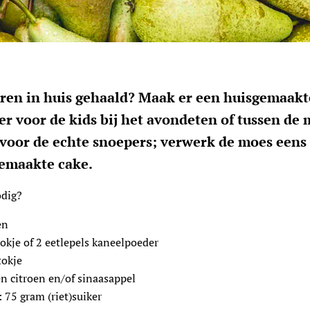
eren in huis gehaald? Maak er een huisgemaak
er voor de kids bij het avondeten of tussen de 
 voor de echte snoepers; verwerk de moes eens
gemaakte cake.
odig?
en
okje of 2 eetlepels kaneelpoeder
tokje
n citroen en/of sinaasappel
 75 gram (riet)suiker