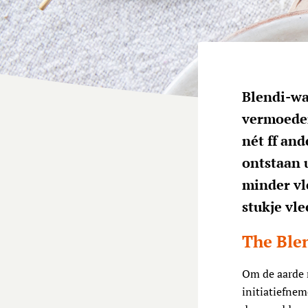
Blendi-wa
vermoeden
nét ff and
ontstaan u
minder vl
stukje vle
The Ble
Om de aarde m
initiatiefne