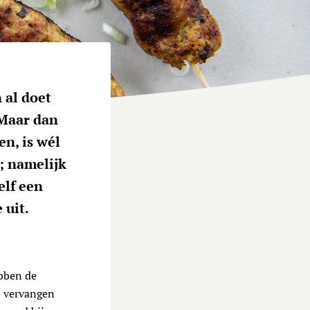
 al doet
 Maar dan
en, is wél
n; namelijk
elf een
 uit.
ebben de
s vervangen