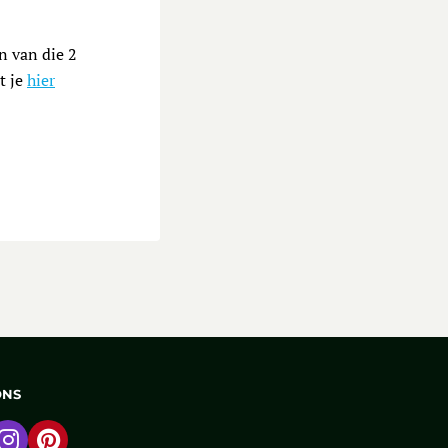
n van die 2
t je
hier
ONS