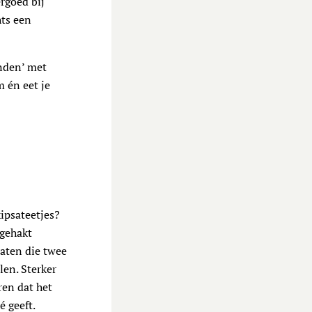
rgoed bij
hts een
nden’ met
m én eet je
ipsateetjes?
pgehakt
laten die twee
len. Sterker
ren dat het
é geeft.