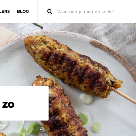
LERS
BLOG
Zoeken
 zo