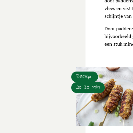
door paddenst
vlees en vis!
schijntje van 
Door paddens
bijvoorbeeld 
een stuk mind
Recept
20-30 min
Lees meer over Indonesisc