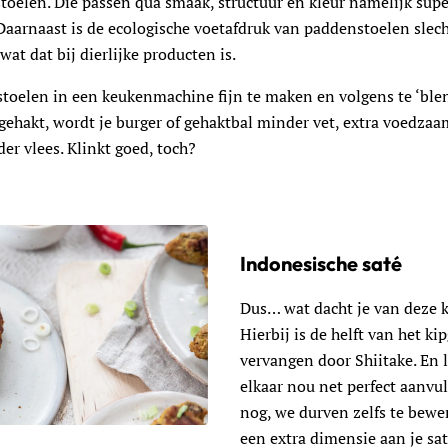
oelen. Die passen qua smaak, structuur en kleur namelijk supe
 Daarnaast is de ecologische voetafdruk van paddenstoelen slec
wat dat bij dierlijke producten is.
toelen in een keukenmachine fijn te maken en volgens te ‘ble
gehakt, wordt je burger of gehaktbal minder vet, extra voedzaa
er vlees. Klinkt goed, toch?
Indonesische saté
Dus… wat dacht je van deze k
Hierbij is de helft van het ki
vervangen door Shiitake. En 
elkaar nou net perfect aanvul
nog, we durven zelfs te bewe
he saté
een extra dimensie aan je sat