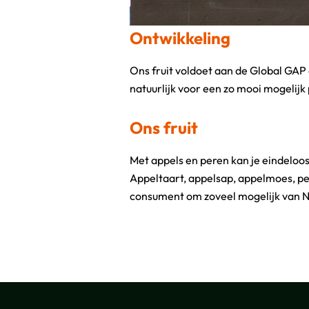
Ontwikkeling
Ons fruit voldoet aan de Global GAP
beste smaak heeft. Het werk wat ik doe 
natuurlijk voor een zo mooi mogelijk 
Ons fruit
Met appels en peren kan je eindeloo
genieten! Appels kan je het beste in de k
Appeltaart, appelsap, appelmoes, pe
consument om zoveel mogelijk van N