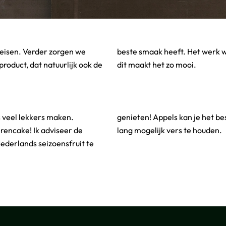
 eisen. Verder zorgen we
is ontzettend veelzijdig en
product, dat natuurlijk ook de
dit maakt het zo mooi.
s veel lekkers maken.
oelkast bewaren om ze zo
rencake! Ik adviseer de
lang mogelijk vers te houden.
ederlands seizoensfruit te