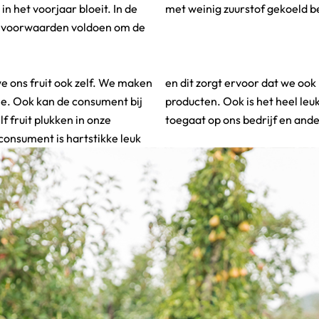
in het voorjaar bloeit. In de
met weinig zuurstof gekoeld 
ei voorwaarden voldoen om de
e ons fruit ook zelf. We maken
een feedback krijgen op onze
e. Ook kan de consument bij
te laten zien hoe het eraan
f fruit plukken in onze
toegaat op ons bedrijf en ande
 consument is hartstikke leuk