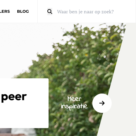
LERS
BLOG
Zoeken
 peer
Meer
inspiratie