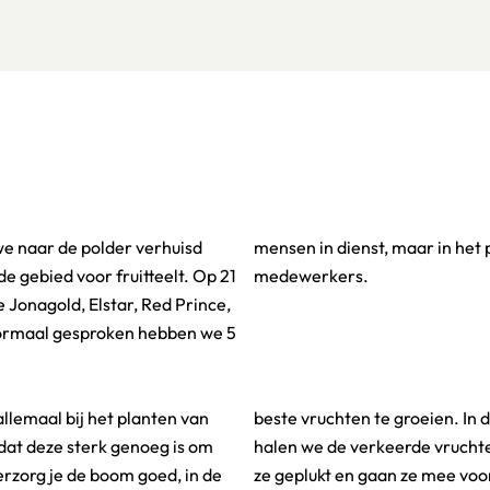
we naar de polder verhuisd
izoen loopt het op naar 30
 gebied voor fruitteelt. Op 21
medewerkers.
 Jonagold, Elstar, Red Prince,
ormaal gesproken hebben we 5
allemaal bij het planten van
mer groeien de vruchten en
dat deze sterk genoeg is om
senuit. In het najaar worden
verzorg je de boom goed, in de
ecte consumptie of worden ze