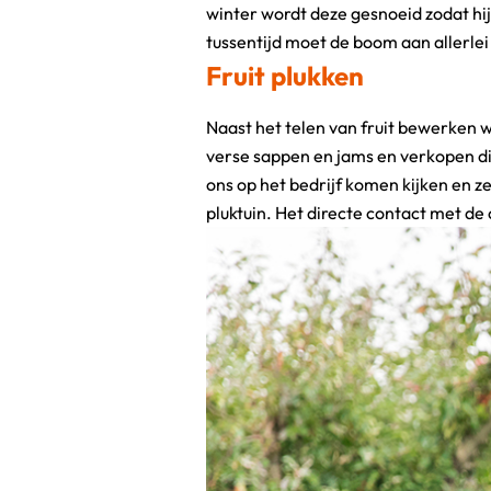
winter wordt deze gesnoeid zodat hij 
tussentijd moet de boom aan allerl
Fruit plukken
Naast het telen van fruit bewerken w
en dit zorgt ervoor dat we ook met
verse sappen en jams en verkopen di
producten. Ook is het heel leuk om 
ons op het bedrijf komen kijken en zel
pluktuin. Het directe contact met de