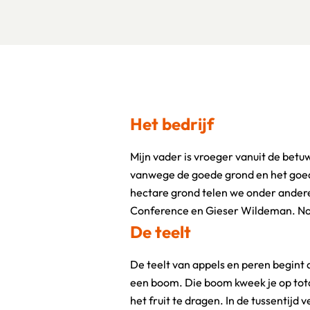
Het bedrijf
Mijn vader is vroeger vanuit de betu
mensen in dienst, maar in het plukse
vanwege de goede grond en het goede
hectare grond telen we onder andere
Conference en Gieser Wildeman. N
De teelt
De teelt van appels en peren begint 
beste vruchten te groeien. In de zo
een boom. Die boom kweek je op tot
halen we de verkeerde vruchten ertus
het fruit te dragen. In de tussentijd 
ze geplukt en gaan ze mee voor dir