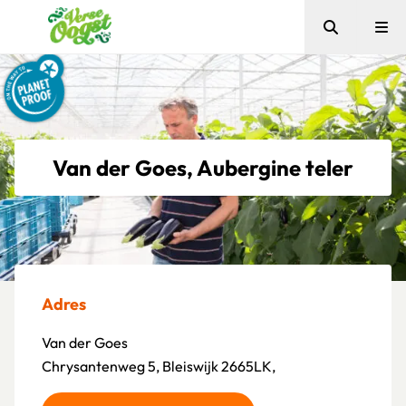
Zoeken
Me
Verse Oogst
Van der Goes, Aubergine teler
Adres
Van der Goes
Chrysantenweg 5, Bleiswijk 2665LK,