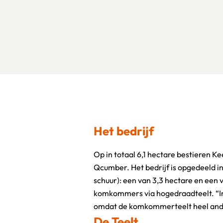
Het bedrijf
Op in totaal 6,1 hectare bestieren K
vertelt Kees. “En de belichte teel
Qcumber. Het bedrijf is opgedeeld in 
nieuw.” “Maar, inmiddels hebben we h
schuur): een van 3,3 hectare en een v
lachend aan. Er werken circa 45 med
komkommers via hogedraadteelt. “In
omdat de komkommerteelt heel ander
De Teelt