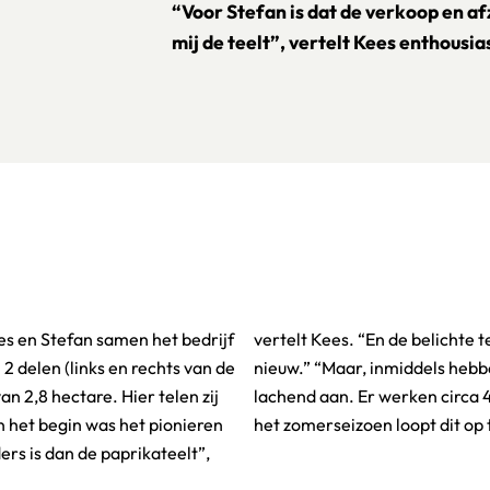
“Voor Stefan is dat de verkoop en 
mij de teelt”, vertelt Kees enthousias
ees en Stefan samen het bedrijf
t bij komkommers was toen ook
2 delen (links en rechts van de
et in de vingers”, vult Stefan
an 2,8 hectare. Hier telen zij
ewerkers bij Qcumber, en in
 het begin was het pionieren
het zomerseizoen loopt dit op
s is dan de paprikateelt”,