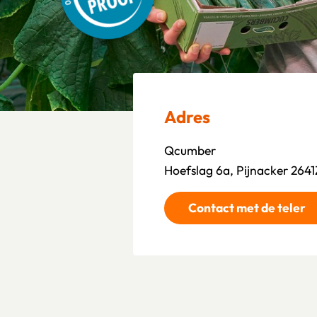
Adres
Qcumber
Hoefslag 6a, Pijnacker 2641
Contact met de teler