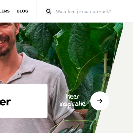
LERS
BLOG
Zoeken
Meer
er
inspiratie