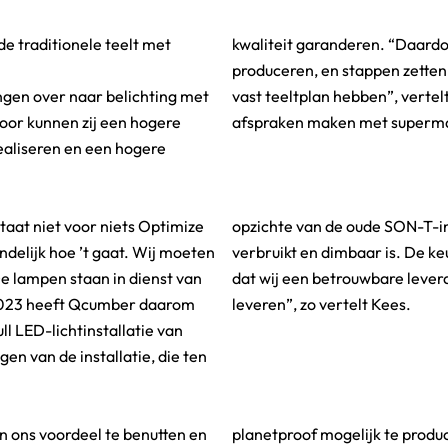
de traditionele teelt met
kwaliteit garanderen. “Daardo
produceren, en stappen zetten
ingen over naar belichting met
Stefan. “Zo kunnen we goede
r kunnen zij een hogere
afspraken maken met supermar
ealiseren en een hogere
aat niet voor niets Optimize
allatie 20% minder stroom
ndelijk hoe ’t gaat. Wij moeten
or de lampen zorgt er ook voor
e lampen staan in dienst van
zijn en altijd product kunnen
 2023 heeft Qcumber daarom
leveren”, zo vertelt Kees.
l LED-lichtinstallatie van
en van de installatie, die ten
in ons voordeel te benutten en
. Daarnaast beschikt Qcumber