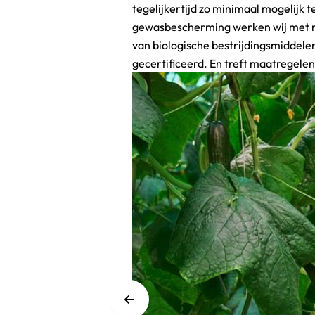
tegelijkertijd zo minimaal mogelijk 
over een GlobalGap-certificering. “Je moe
gewasbescherming werken wij met na
orde hebben, en men komt jaarlijks 
van biologische bestrijdingsmiddele
gecertificeerd. En treft maatregelen