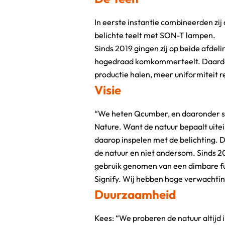
In eerste instantie combineerden zij 
belichte teelt met SON-T lampen.
Sinds 2019 gingen zij op beide afdel
vast teeltplan hebben”, vertelt 
hogedraad komkommerteelt. Daardoo
productie halen, meer uniformiteit r
Visie
“We heten Qcumber, en daaronder st
opzichte van de oude SON-T-inst
Nature. Want de natuur bepaalt uitei
verbruikt en dimbaar is. De keuze vo
daarop inspelen met de belichting. D
dat wij een betrouwbare leverancier 
de natuur en niet andersom. Sinds
gebruik genomen van een dimbare ful
Signify. Wij hebben hoge verwachting
Duurzaamheid
Kees: “We proberen de natuur altijd 
planetproof mogelijk te produceren