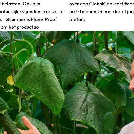
te belasten. Ook qua
t alle documentatie op
tuurlijke vijanden in de vorm
langs voor een audit”, volgens
n.” Qcumber is PlanetProof
Stefan.
 om het product zo