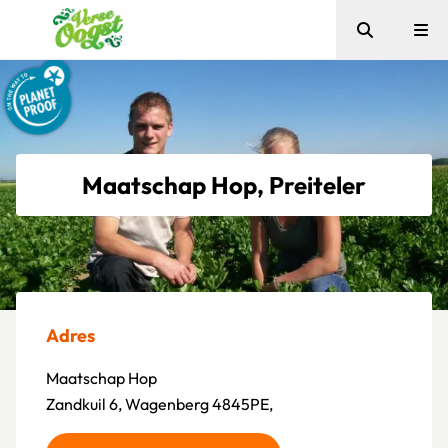
Zoeken
Me
Verse Oogst
Maatschap Hop, Preiteler
Adres
Maatschap Hop
Zandkuil 6, Wagenberg 4845PE,