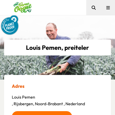
Zoeken
Me
Verse Oogst
Louis Pemen, preiteler
Adres
Louis Pemen
, Rijsbergen, Noord-Brabant , Nederland