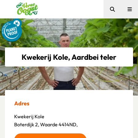
Zoeken
Me
Verse Oogst
Kwekerij Kole, Aardbei teler
Adres
Kwekerij Kole
Boterdijk 2, Waarde 4414ND,