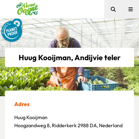
Zoeken
Me
Verse Oogst
Huug Kooijman, Andijvie teler
Adres
Huug Kooijman
Hoogzandweg 8, Ridderkerk 2988 DA, Nederland