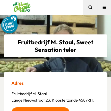
Zoeken
Me
Verse Oogst
Fruitbedrijf M. Staal, Sweet
Sensation teler
Adres
Fruitbedrijf M. Staal
Lange Nieuwstraat 23, Kloosterzande 4587RH,