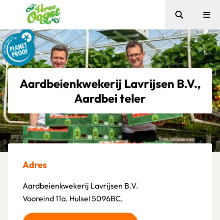
Zoeken
Me
Verse Oogst
Aardbeienkwekerij Lavrijsen B.V.,
Aardbei teler
Adres
Aardbeienkwekerij Lavrijsen B.V.
Vooreind 11a, Hulsel 5096BC,