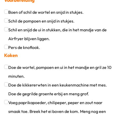
Voorbereiding
Boen of schil de wortel en snijd in stukjes.
Klik om dit selectievakje aan te vinken
Schil de pompoen en snijd in stukjes.
Klik om dit selectievakje aan te vinken
Schil en snijd de ui in stukken, die in het mandje van de
Airfryer blijven liggen.
Klik om dit selectievakje aan te vinken
Pers de knoflook.
Koken
Klik om dit selectievakje aan te vinken
Doe de wortel, pompoen en ui in het mandje en gril ze 10
minuten.
Klik om dit selectievakje aan te vinken
Doe de kikkererwten in een keukenmachine met mes.
Doe de gegrilde groente erbij en meng grof.
Klik om dit selectievakje aan te vinken
Voeg paprikapoeder, chilipeper, peper en zout naar
smaak toe. Breek het ei boven de kom. Meng nog een