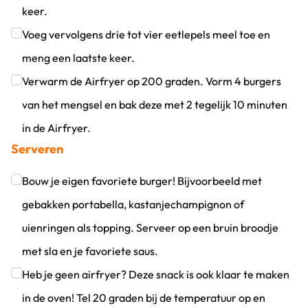
keer.
Klik om dit selectievakje aan te vinken
Voeg vervolgens drie tot vier eetlepels meel toe en
meng een laatste keer.
Klik om dit selectievakje aan te vinken
Verwarm de Airfryer op 200 graden. Vorm 4 burgers
van het mengsel en bak deze met 2 tegelijk 10 minuten
in de Airfryer.
Serveren
Klik om dit selectievakje aan te vinken
Bouw je eigen favoriete burger! Bijvoorbeeld met
gebakken portabella, kastanjechampignon of
uienringen als topping. Serveer op een bruin broodje
met sla en je favoriete saus.
Klik om dit selectievakje aan te vinken
Heb je geen airfryer? Deze snack is ook klaar te maken
in de oven! Tel 20 graden bij de temperatuur op en