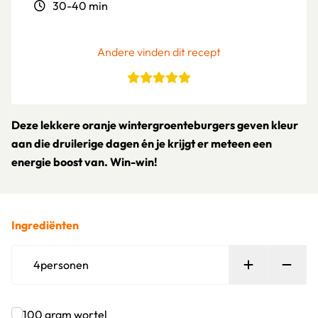
30-40 min
Andere vinden dit recept
Deze lekkere oranje wintergroenteburgers geven kleur
aan die druilerige dagen én je krijgt er meteen een
energie boost van. Win-win!
Ingrediënten
Persoon toe
Verw
4
personen
100
gram
wortel