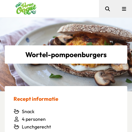
Zoeken
Me
Verse Oogst
Wortel-pompoenburgers
Recept informatie
Snack
4 personen
Lunchgerecht