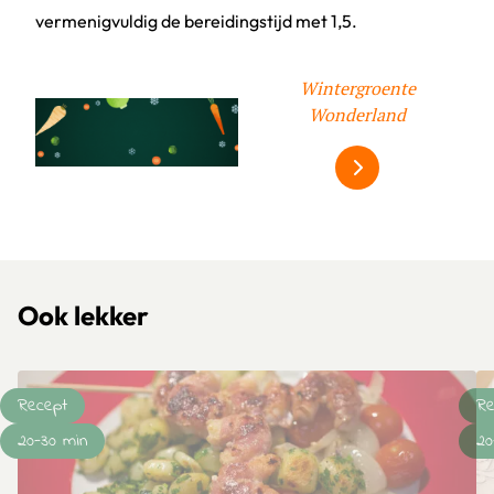
vermenigvuldig de bereidingstijd met 1,5.
Klik om dit selectievakje aan te vinken
Wintergroente
Wonderland
Alles over winter
Ook lekker
Recept
Re
20-30 min
20