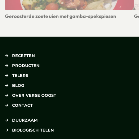
Geroosterde zoete uien met gamba-spekspiesen
Ga
Lees meer over Geroosterde zoete uien met gamba-spekspi
Le
RECEPTEN
PRODUCTEN
TELERS
BLOG
OVER VERSE OOGST
CONTACT
DUURZAAM
BIOLOGISCH TELEN