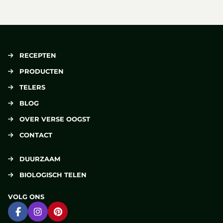
Le
RECEPTEN
PRODUCTEN
TELERS
BLOG
OVER VERSE OOGST
CONTACT
DUURZAAM
BIOLOGISCH TELEN
VOLG ONS
Ga naar Facebook
Ga naar Instagram
Ga naar Pinterest