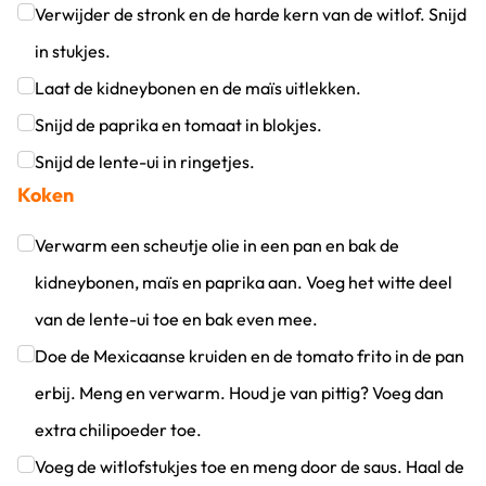
Klik om dit selectievakje aan te vinken
Verwijder de stronk en de harde kern van de witlof. Snijd
in stukjes.
Klik om dit selectievakje aan te vinken
Laat de kidneybonen en de maïs uitlekken.
Klik om dit selectievakje aan te vinken
Snijd de paprika en tomaat in blokjes.
Klik om dit selectievakje aan te vinken
Snijd de lente-ui in ringetjes.
Koken
Klik om dit selectievakje aan te vinken
Verwarm een scheutje olie in een pan en bak de
kidneybonen, maïs en paprika aan. Voeg het witte deel
van de lente-ui toe en bak even mee.
Klik om dit selectievakje aan te vinken
Doe de Mexicaanse kruiden en de tomato frito in de pan
erbij. Meng en verwarm. Houd je van pittig? Voeg dan
extra chilipoeder toe.
Klik om dit selectievakje aan te vinken
Voeg de witlofstukjes toe en meng door de saus. Haal de