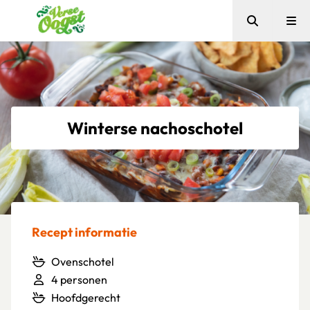
Zoeken
Me
Verse Oogst
Winterse nachoschotel
Recept informatie
Ovenschotel
4 personen
Hoofdgerecht