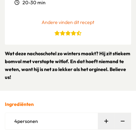
20-30 min
Andere vinden dit recept
Wat deze nachoschotel zo winters maakt? Hij zit stiekem
bomvol met verstopte witlof. En dat hoeft niemand te
weten, want hij is net zo lekker als het orgineel. Believe
us!
Ingrediënten
Persoon toe
Verw
4
personen