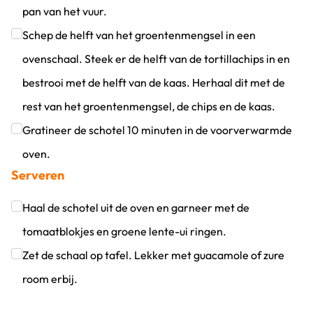
pan van het vuur.
Klik om dit selectievakje aan te vinken
Schep de helft van het groentenmengsel in een
ovenschaal. Steek er de helft van de tortillachips in en
bestrooi met de helft van de kaas. Herhaal dit met de
rest van het groentenmengsel, de chips en de kaas.
Klik om dit selectievakje aan te vinken
Gratineer de schotel 10 minuten in de voorverwarmde
oven.
Serveren
Klik om dit selectievakje aan te vinken
Haal de schotel uit de oven en garneer met de
tomaatblokjes en groene lente-ui ringen.
Klik om dit selectievakje aan te vinken
Zet de schaal op tafel. Lekker met guacamole of zure
room erbij.
Klik om dit selectievakje aan te vinken