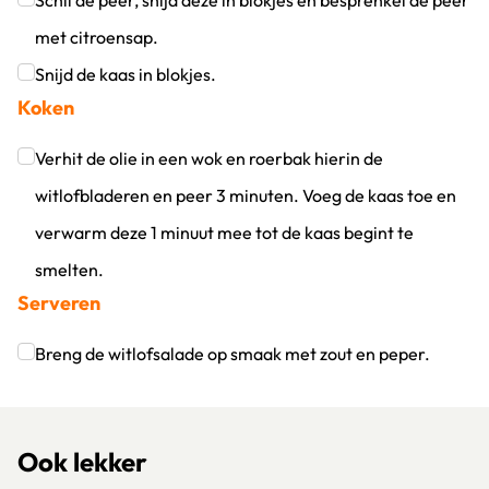
Schil de peer, snijd deze in blokjes en besprenkel de peer
met citroensap.
Klik om dit selectievakje aan te vinken
Snijd de kaas in blokjes.
Koken
Klik om dit selectievakje aan te vinken
Verhit de olie in een wok en roerbak hierin de
witlofbladeren en peer 3 minuten. Voeg de kaas toe en
verwarm deze 1 minuut mee tot de kaas begint te
smelten.
Serveren
Klik om dit selectievakje aan te vinken
Breng de witlofsalade op smaak met zout en peper.
Klik om dit selectievakje aan te vinken
Ook lekker