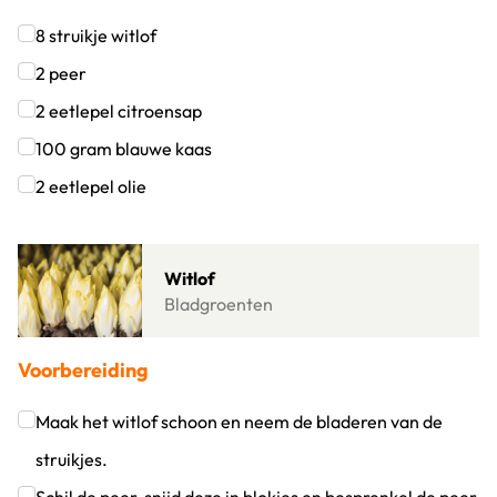
8
struikje
witlof
Klik om dit selectievakje aan te vinken
2
peer
Klik om dit selectievakje aan te vinken
2
eetlepel
citroensap
Klik om dit selectievakje aan te vinken
100
gram
blauwe kaas
Klik om dit selectievakje aan te vinken
2
eetlepel
olie
Klik om dit selectievakje aan te vinken
Lees meer over Witlof
Witlof
Bladgroenten
Voorbereiding
Maak het witlof schoon en neem de bladeren van de
struikjes.
Klik om dit selectievakje aan te vinken