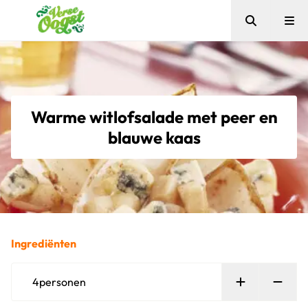
Zoeken
Me
Verse Oogst
Warme witlofsalade met peer en
blauwe kaas
Ingrediënten
Persoon toe
Verw
4
personen