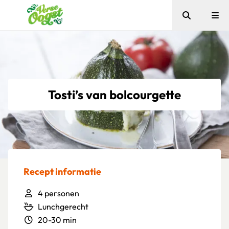
Zoeken
Me
Verse Oogst
Tosti’s van bolcourgette
Recept informatie
4 personen
Lunchgerecht
20-30 min