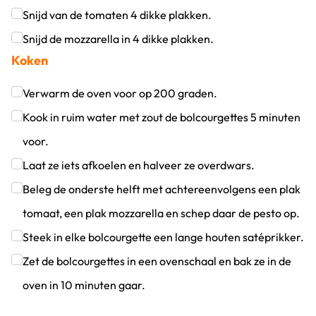
Klik om dit selectievakje aan te vinken
Snijd van de tomaten 4 dikke plakken.
Klik om dit selectievakje aan te vinken
Snijd de mozzarella in 4 dikke plakken.
Koken
Klik om dit selectievakje aan te vinken
Verwarm de oven voor op 200 graden.
Klik om dit selectievakje aan te vinken
Kook in ruim water met zout de bolcourgettes 5 minuten
voor.
Klik om dit selectievakje aan te vinken
Laat ze iets afkoelen en halveer ze overdwars.
Klik om dit selectievakje aan te vinken
Beleg de onderste helft met achtereenvolgens een plak
tomaat, een plak mozzarella en schep daar de pesto op.
Klik om dit selectievakje aan te vinken
Steek in elke bolcourgette een lange houten satéprikker.
Klik om dit selectievakje aan te vinken
Zet de bolcourgettes in een ovenschaal en bak ze in de
oven in 10 minuten gaar.
Klik om dit selectievakje aan te vinken