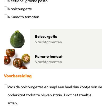
Klik om dit selectievakje aan te vinken
4
eetlepel
groene pesto
Klik om dit selectievakje aan te vinken
4
bolcourgette
Klik om dit selectievakje aan te vinken
4
Kumato tomaten
Klik om dit selectievakje aan te vinken
Lees meer over Bolcourgette
Bolcourgette
Vruchtgroenten
Lees meer over Kumato tomaat
Kumato tomaat
Vruchtgroenten
Voorbereiding
Was de bolcourgettes en snijd een heel dun kontje van de
onderkant zodat ze blijven staan. Laat het steeltje
zitten.