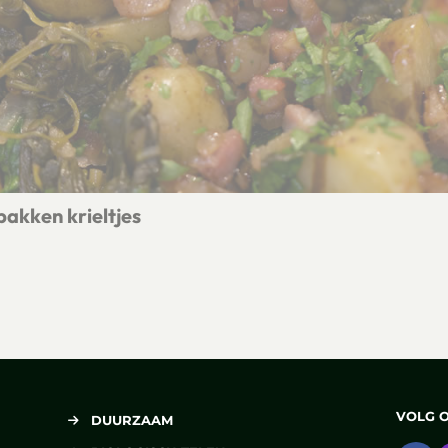
akken krieltjes
 met gebakken krieltjes
VOLG 
DUURZAAM