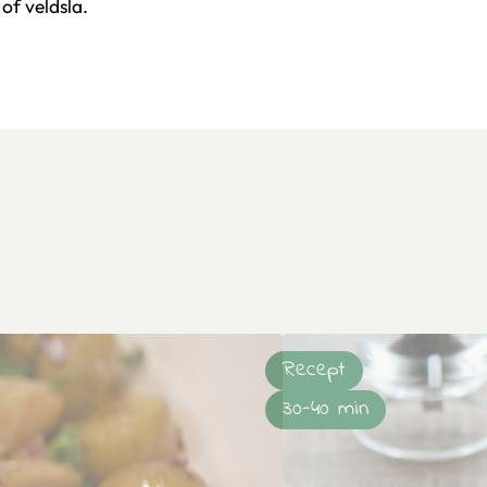
of veldsla.
Recept
30-40 min