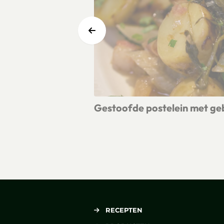
Gestoofde postelein met geb
Lees meer over Gestoofde postelein
RECEPTEN