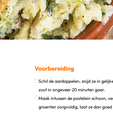
Voorbereiding
Schil de aardappelen, snijd ze in geli
oevoegen
wijder persoon
zout in ongeveer 20 minuten gaar.
Klik om dit selectievakje aan te vinken
Maak intussen de postelein schoon, ver
groenten zorgvuldig, laat ze dan goed 