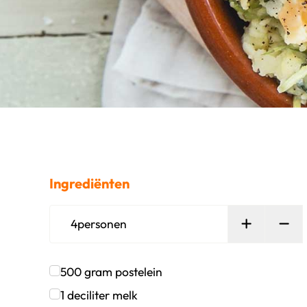
Ingrediënten
Persoon t
Ver
4
personen
500
gram
postelein
Klik om dit selectievakje aan te vinken
1
deciliter
melk