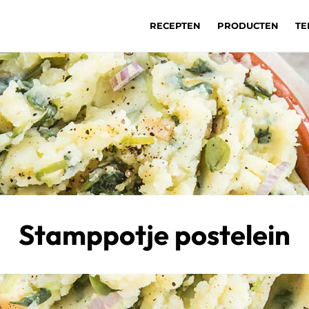
RECEPTEN
PRODUCTEN
TE
Stamppotje postelein