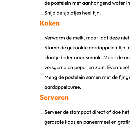
de postelein met aanhangend water in
Klik om dit selectievakje aan te vinken
Snijd de sjalotjes heel fijn.
Koken
Klik om dit selectievakje aan te vinken
Verwarm de melk, maar laat deze niet
Klik om dit selectievakje aan te vinken
Stamp de gekookte aardappelen fijn,
klontje boter naar smaak. Maak de a
versgemalen peper en zout. Eventuee
Klik om dit selectievakje aan te vinken
Meng de postelein samen met de fijnge
aardappelpuree.
Serveren
Klik om dit selectievakje aan te vinken
Serveer de stamppot direct of doe het
geraspte kaas en paneermeel en grati