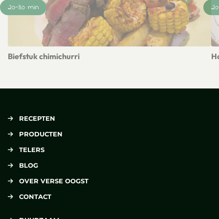
20-30 min
20
Biefstuk chimichurri
Ho
Lees meer over Biefstuk chimichurri
Le
RECEPTEN
PRODUCTEN
TELERS
BLOG
OVER VERSE OOGST
CONTACT