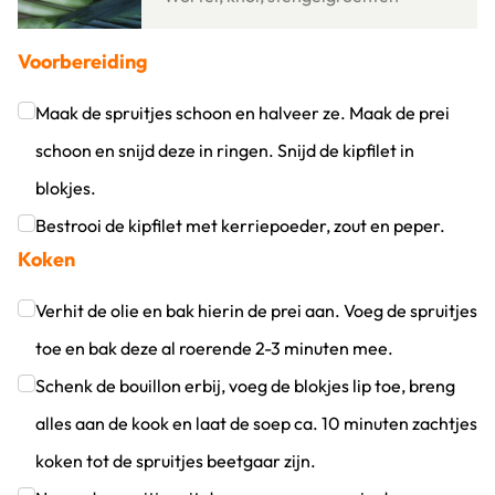
Voorbereiding
Maak de spruitjes schoon en halveer ze. Maak de prei
schoon en snijd deze in ringen. Snijd de kipfilet in
blokjes.
Klik om dit selectievakje aan te vinken
Bestrooi de kipfilet met kerriepoeder, zout en peper.
Koken
Klik om dit selectievakje aan te vinken
Verhit de olie en bak hierin de prei aan. Voeg de spruitjes
toe en bak deze al roerende 2-3 minuten mee.
Klik om dit selectievakje aan te vinken
Schenk de bouillon erbij, voeg de blokjes lip toe, breng
alles aan de kook en laat de soep ca. 10 minuten zachtjes
koken tot de spruitjes beetgaar zijn.