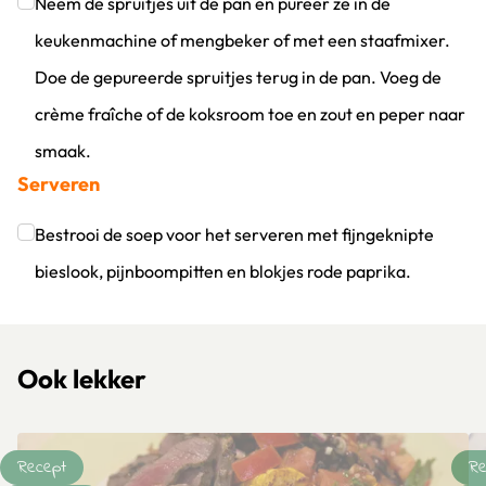
Klik om dit selectievakje aan te vinken
Neem de spruitjes uit de pan en pureer ze in de
keukenmachine of mengbeker of met een staafmixer.
Doe de gepureerde spruitjes terug in de pan. Voeg de
crème fraîche of de koksroom toe en zout en peper naar
smaak.
Serveren
Klik om dit selectievakje aan te vinken
Bestrooi de soep voor het serveren met fijngeknipte
bieslook, pijnboompitten en blokjes rode paprika.
Klik om dit selectievakje aan te vinken
Ook lekker
Recept
Re