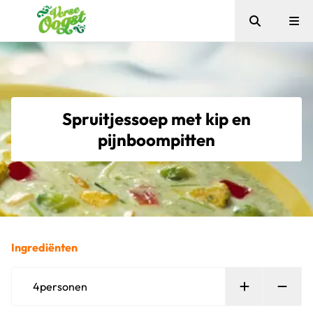
Zoeken
Me
Verse Oogst
Spruitjessoep met kip en
pijnboompitten
Ingrediënten
Persoon toe
Verw
4
personen